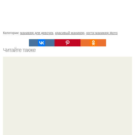
Категории:
маникюр для девочек
,
красивый маникюр
,
ногти маникюр фото
Читайте также
Мой муж говорит, что я всегда себе работу = проблему
найду.