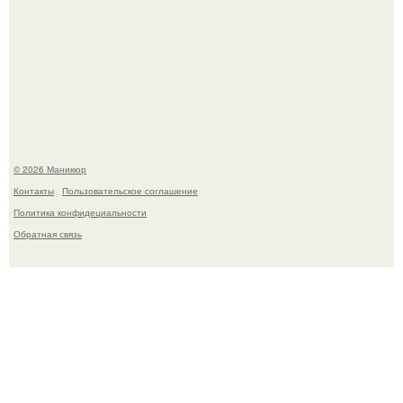
В нижегородской области трагически погибла 14-летняя
школьница - она покончила с собой на фоне подготовки к
контрольной по английскому языку.
© 2026 Маникюр
Контакты
Пользовательское соглашение
Политика конфидециальности
Обратная связь