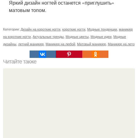
Яркий дизайн ногтей останется «приглушить»
матовым топом.
Категории:
Дизайн на короткие ногти
,
короткие ногти
,
Модные тенденции
,
маникюр
на короткие ногти
,
Актуальные тренды
,
Модные цветы
,
Модные идеи
,
Модные
дизайны
,
летний маникюр
,
Маникюр на любой
,
Матовый маникюр
,
Маникюр на лето
Читайте также
Сколько отрастает ноготь. Как происходит процесс роста
ногтей