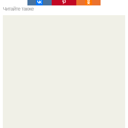
Читайте также
Весна пришла? Мы представляем вашему вниманию
прекрасную идею для весеннего маникюра?
Ультрареалистичный дорогой лайфстайл селфи снимок