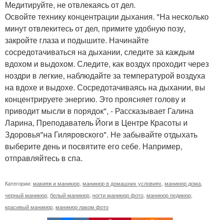
Медитируйте, не отвлекаясь от дел.
Освойте технику концентрации дыхания. "На несколько
минут отвлекитесь от дел, примите удобную позу,
закройте глаза и подышите. Начинайте
сосредотачиваться на дыхании, следите за каждым
вдохом и выдохом. Следите, как воздух проходит через
ноздри в легкие, наблюдайте за температурой воздуха
на вдохе и выдохе. Сосредотачиваясь на дыхании, вы
концентрируете энергию. Это проясняет голову и
приводит мысли в порядок", - Рассказывает Галина
Ларина, Преподаватель Йоги в Центре Красоты и
Здоровья"на Гиляровского". Не забывайте отдыхать
выберите день и посвятите его себе. Например,
отправляйтесь в спа.
Категории:
макияж и маникюр
,
маникюр в домашних условиях
,
маникюр дома
,
черный маникюр
,
белый маникюр
,
ногти маникюр фото
,
маникюр педикюр
,
красивый маникюр
,
маникюр лаком фото