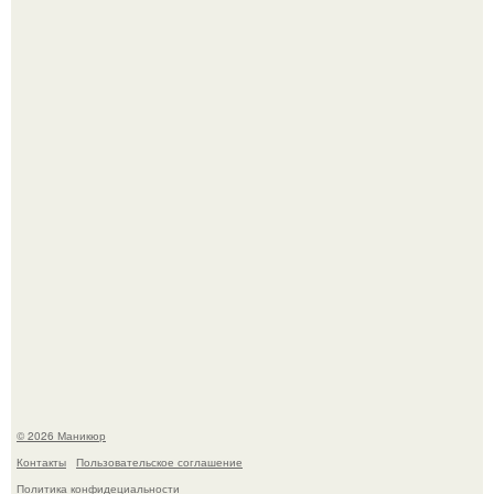
Нюдовый педикюр - это "Тихая Роскошь" в уходе.
Скандинавский боб стал одной из тех летних стрижек,
которые выглядят очень просто.
© 2026 Маникюр
Контакты
Пользовательское соглашение
Политика конфидециальности