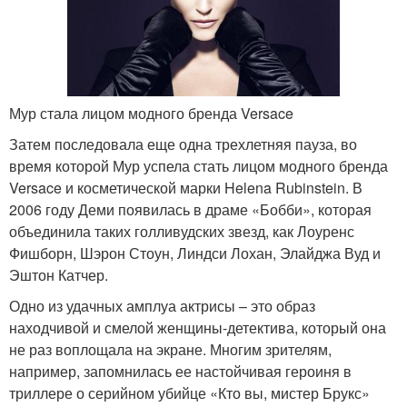
Мур стала лицом модного бренда Versace
Затем последовала еще одна трехлетняя пауза, во
время которой Мур успела стать лицом модного бренда
Versace и косметической марки Helena Rubinstein. В
2006 году Деми появилась в драме «Бобби», которая
объединила таких голливудских звезд, как Лоуренс
Фишборн, Шэрон Стоун, Линдси Лохан, Элайджа Вуд и
Эштон Катчер.
Одно из удачных амплуа актрисы – это образ
находчивой и смелой женщины-детектива, который она
не раз воплощала на экране. Многим зрителям,
например, запомнилась ее настойчивая героиня в
триллере о серийном убийце «Кто вы, мистер Брукс»