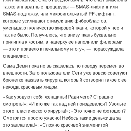
также аппаратные процедуры — SMAS-лифтинг или
SMAS-подтяжку, или микроигольчатый PF-лифтинг,
которые усиливают стимуляцию фибробластов,
уменьшают количество жировой ткани, которой у нее и
так не было. Получилось, что внизу ткань буквально
прилипла к костям, а наверху ее наполнили филерами
— это и привело к печальному итогу», — порассуждала
специалист.
Сама Деми пока не высказалась по поводу перемен во
внешности. Зато пользователи Сети уже вовсю советуют
брюнетке наказать хирурга, который сотворил такое с ее
некогда красивым лицом.
«Как уродуют себя женщины! Ради чего? Страшно
смотреть!»; «И кто же так над ней поиздевался? Увольте
этого пластического хирурга!»; «Это точно не фотошоп?
Смотрится просто ужасно! Небось такие деньжища за
это заплатила!»; «Сложно красивой знаменитой