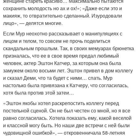
женщине стареть красиво… Максимально пытаются
сохранить молодость но ах и ох!»; «Даже если это и
макияж, то отвратительно сделанный. Изуродовали
лицо», — делятся многие.
Если Мур неохотно рассказывает о манипуляциях с
лицом и телом, то совсем не прочь поделиться
скандальным прошлым. Так, в своих мемуарах брюнетка
призналась, что ее в свое время предал любимый
человек, актер Эштон Катчер, за которым она была
замужем около восьми лет. Эштон привел в дом коллегу
и сказал Деми, что та будет с ними… спать. Мур
настолько была привязана к Катчеру, что согласилась,
хотя была против этой затеи…
«Эштон якобы хотел раскрепостить коллегу перед
постельной сценой. Он не был честен со мной, но я все
равно согласилась. Хотела показать ему, какой веселой
и классной могу быть. Но наши две встречи с ней были
чудовищной ошибкой», — откровенничала 58-летняя