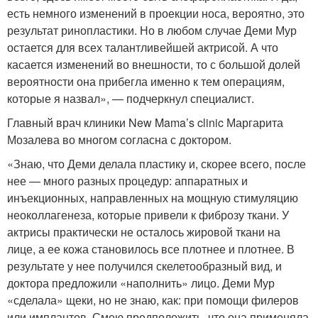
есть немного изменений в проекции носа, вероятно, это
результат ринопластики. Но в любом случае Деми Мур
остается для всех талантливейшей актрисой. А что
касается изменений во внешности, то с большой долей
вероятности она прибегла именно к тем операциям,
которые я назвал», — подчеркнул специалист.
Главный врач клиники New Mama’s clinic Маргарита
Мозалева во многом согласна с доктором.
«Знаю, что Деми делала пластику и, скорее всего, после
нее — много разных процедур: аппаратных и
инъекционных, направленных на мощную стимуляцию
неоколлагенеза, которые привели к фиброзу ткани. У
актрисы практически не осталось жировой ткани на
лице, а ее кожа становилось все плотнее и плотнее. В
результате у нее получился скелетообразный вид, и
доктора предложили «наполнить» лицо. Деми Мур
«сделала» щеки, но не знаю, как: при помощи филеров
или имплантов. Смею предположить, что она применяла