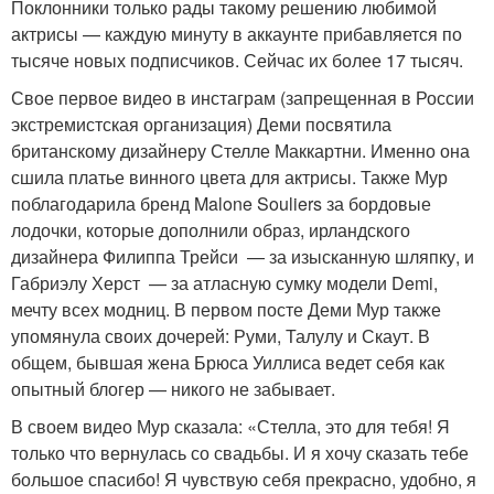
Поклонники только рады такому решению любимой
актрисы — каждую минуту в аккаунте прибавляется по
тысяче новых подписчиков. Сейчас их более 17 тысяч.
Свое первое видео в инстаграм (запрещенная в России
экстремистская организация) Деми посвятила
британскому дизайнеру Стелле Маккартни. Именно она
сшила платье винного цвета для актрисы. Также Мур
поблагодарила бренд Malone Souliers за бордовые
лодочки, которые дополнили образ, ирландского
дизайнера Филиппа Трейси — за изысканную шляпку, и
Габриэлу Херст — за атласную сумку модели Demi,
мечту всех модниц. В первом посте Деми Мур также
упомянула своих дочерей: Руми, Талулу и Скаут. В
общем, бывшая жена Брюса Уиллиса ведет себя как
опытный блогер — никого не забывает.
В своем видео Мур сказала: «Стелла, это для тебя! Я
только что вернулась со свадьбы. И я хочу сказать тебе
большое спасибо! Я чувствую себя прекрасно, удобно, я