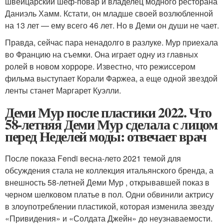
швейцарский шеф-повар и владелец модного ресторана
Даниэль Хамм. Кстати, он младше своей возлюбленной
на 13 лет — ему всего 46 лет. Но в Деми он души не чает.
Правда, сейчас пара ненадолго в разлуке. Мур приехала
во Францию на съемки. Она играет одну из главных
ролей в новом хорроре. Известно, что режиссером
фильма выступает Корали Фаржеа, а еще одной звездой
ленты станет Маргарет Куэлли.
Деми Мур после пластики 2022. Что
58-летняя Деми Мур сделала с лицом
перед Неделей моды: отвечает врач
После показа Fendi весна-лето 2021 темой для
обсуждения стала не коллекция итальянского бренда, а
внешность 58-летней Деми Мур , открывавшей показ в
черном шелковом платье в пол. Одни обвинили актрису
в злоупотреблении пластикой, которая изменила звезду
«Привидения» и «Солдата Джейн» до неузнаваемости.