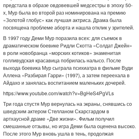
предстала в образе овдовевшей медсестры в эпоху 50-
х, Мур была во второй раз номинирована на премию
«Золотой глобус» как лучшая актриса. Драма была
посвящена проблеме аборта и нашла отклик у зрителей.
В 1997 году Деми Мур поразила всех: для съемок в
драматическом боевике Ридли Скотта «Солдат Джейн»
в роли новобранца «морских котиков» знаменитая
голливудская красавица побрилась налысо. После
выхода боевика Мур сыграла психиатра в фильме Вуди
Аллена «Разбирая Гарри» (1997), а затем переехала в
Айдахо и занялась воспитанием маленьких дочерей.
https://www.youtube.com/watch?v=BgHeS4PgVLs
Три года спустя Мур вернулась на экраны, снявшись со
шведским актером Стелланом Скарсгардом в
артхаусной драме «Две жизни». Фильм получил
смешанные отзывы, но игра Деми была оценена высоко.
После этого Мур вновь ушла в тень, продолжая