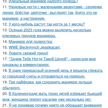
10.
Идеальный маникюр надолго хочешь?
11.
Нюдовые ногти с маленькими акцентами - сердечки,
линии, блёстки, цветочки - выглядят так, будто это не
маникюр, а настроение.
12.
У кого-нибудь растут так ногти за 1 месяц?
13.
Осенью 2023 года можно выделить несколько
ключевых трендов маникюра.
14.
Маникюр для подростка:
15.
WWE Beckylynch Jessikacarr.
16.
Ловите свежий тренд!
17.
"Зачем Тебе Ногти Такой Ценой" - написали мне
однажды в комментариях.
18.
В один прекрасный осенний день я решила сбежать
от городской суеты и отправиться на природу.
19.
Три лайфхака, как сохранить маникюр дольше
обычного.
20.
В Калининграде мать троих детей избивает бывший
муж, женщина терпит насилие уже несколько лет.
21.
Я не понимаю почему никто не обращает внимания