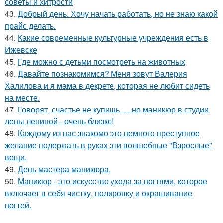
советы и хитрости
43.
Добрый день. Хочу начать работать, но не знаю какой
прайс делать.
44.
Какие современные культурные учреждения есть в
Ижевске
45.
Где можно с детьми посмотреть на животных
46.
Давайте познакомимся? Меня зовут Валерия
Халилова и я мама в декрете, которая не любит сидеть
на месте.
47.
Говорят, счастье не купишь … но маникюр в студии
лены лениной - очень близко!
48.
Каждому из нас знакомо это немного преступное
желание подержать в руках эти волшебные "Взрослые"
вещи.
49.
День мастера маникюра.
50.
Маникюр - это искусство ухода за ногтями, которое
включает в себя чистку, полировку и окрашивание
ногтей.