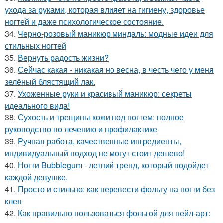
ухода за руками, которая влияет на гигиену, здоровье
ногтей и даже психологическое состояние.
34.
Черно-розовый маникюр миндаль: модные идеи для
стильных ногтей
35.
Вернуть радость жизни?
36.
Сейчас какая - никакая но весна, в честь чего у меня
зелёный блястящий лак.
37.
Ухоженные руки и красивый маникюр: секреты
идеального вида!
38.
Сухость и трещины кожи под ногтем: полное
руководство по лечению и профилактике
39.
Ручная работа, качественные ингредиенты,
индивидуальный подход не могут стоит дешево!
40.
Ногти Bubblegum - летний тренд, который подойдет
каждой девушке.
41.
Просто и стильно: как перевести фольгу на ногти без
клея
42.
Как правильно пользоваться фольгой для нейл-арт: