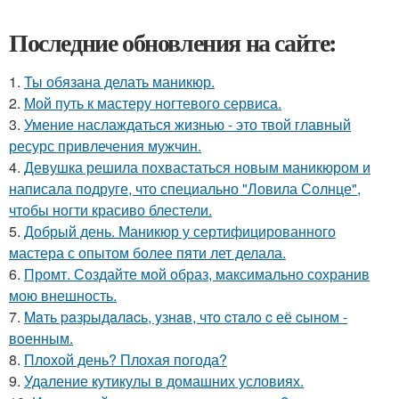
Последние обновления на сайте:
1.
Ты обязана делать маникюр.
2.
Мой путь к мастеру ногтевого сервиса.
3.
Умение наслаждаться жизнью - это твой главный
ресурс привлечения мужчин.
4.
Девушка решила похвастаться новым маникюром и
написала подруге, что специально "Ловила Солнце",
чтобы ногти красиво блестели.
5.
Добрый день. Маникюр у сертифицированного
мастера с опытом более пяти лет делала.
6.
Промт. Создайте мой образ, максимально сохранив
мою внешность.
7.
Maть paзpыдaлacь, yзнaв, чтo cтaлo c её cынoм -
вoенным.
8.
Плохой день? Плохая погода?
9.
Удаление кутикулы в домашних условиях.