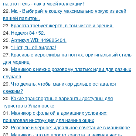
на этот гель - лак в моей коллекции!
22.
Мк. - Выбирайте кошку максимально яркую из всей
вашей палитры.
23.
Красота требует жертв, в том числе и зрения.
24.
Неделя 34 / 52.
25.
Артикул WB: 449825404.
26.
"-Нет, ты её видела!
27.
Красивые иероглифы на ногтях: оригинальный стиль
для модниц
28.
Маникюр к нежно розовому платью: идеи для разных
случаев
29.
Что делать, чтобы маникюр дольше оставался
свежим?
30.
Какие транспортные варианты доступны для
туристов в Ульяновске
31.
Маникюр с фольгой в домашних условиях:
пошаговая инструкция для начинающих
32.
Розовое и чёрное: идеальное сочетание в маникюре
33.
Маникюр - это не просто красота, а важная часть