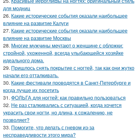
25.
Красивые иероглифы на ногтях: оригинальный стиль
для модниц
26.
Какие исторические события оказали наибольшее
влияние на развитие Калуги
27.
Какие исторические события оказали наибольшее
влияние на развитие Москвы
28.
Многие мужчины мечтают о женщине с обложки:
стройной, ухоженной, всегда улыбающейся хозяйке
идеального дома.
29.
Пришлось снять покрытие с ногтей, так как они жутко
начали его отталкивать.
30.
Какие фестивали проводятся в Санкт-Петербурге и
когда лучше их посетить
31.
ФОЛЬГА для ногтей: как правильно пользоваться
32.
Не раз сталкивались с ситуацией, когда хочется
украсить свои ногти, но длина, к сожалению, не
позволяет?
33.
Помогите, что делать с гневом из-за
несправедливости этого мира?