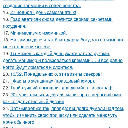
создание гармонии и совершенства.
15.
27 ноября - день самозанятых!
16.
Гоар аветисян снова делится своими секретами
похудения.
17.
Минимализм с изюминкой.
18.
На самом деле я так благодарна богу, что он изменил
мое отношение к себе.
19.
Ты можешь каждый день ухаживать за руками,
делать маникюр и пользоваться кремами … и всё равно
ногти будут ломаться и слоиться.
20.
13/52. Понедельник: о, эти визиты свекров!
21.
_Факты о женщинах (правдивый юмор).
22.
Твой лучший помощник для дизайна - аэрограф!
23.
20+ уникальных идей для маникюра с иероглифами:
как создать стильный дизайн
24.
Вот бывает же так, правда: вы долго думали над тем,
чтобы изменить свою прическу или сделать мейк чуть
ярче обычного.