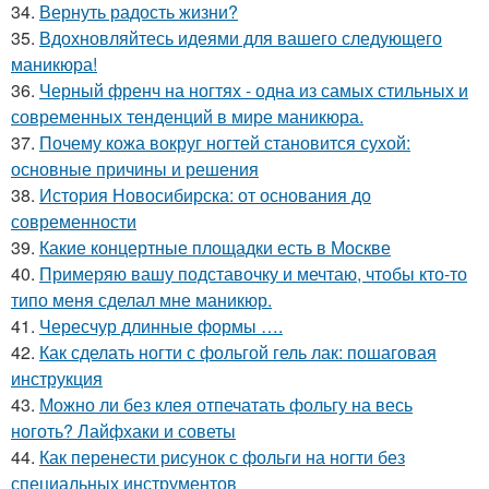
34.
Вернуть радость жизни?
35.
Вдохновляйтесь идеями для вашего следующего
маникюра!
36.
Черный френч на ногтях - одна из самых стильных и
современных тенденций в мире маникюра.
37.
Почему кожа вокруг ногтей становится сухой:
основные причины и решения
38.
История Новосибирска: от основания до
современности
39.
Какие концертные площадки есть в Москве
40.
Примеряю вашу подставочку и мечтаю, чтобы кто-то
типо меня сделал мне маникюр.
41.
Чересчур длинные формы ….
42.
Как сделать ногти с фольгой гель лак: пошаговая
инструкция
43.
Можно ли без клея отпечатать фольгу на весь
ноготь? Лайфхаки и советы
44.
Как перенести рисунок с фольги на ногти без
специальных инструментов