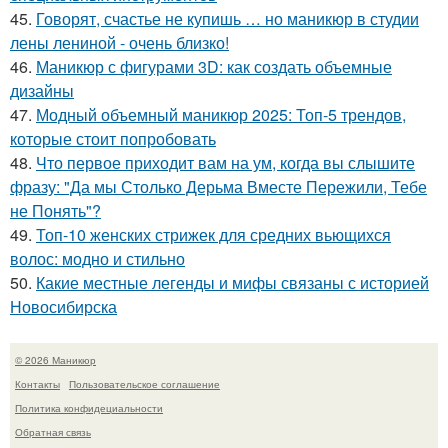
45.
Говорят, счастье не купишь … но маникюр в студии
лены лениной - очень близко!
46.
Маникюр с фигурами 3D: как создать объемные
дизайны
47.
Модный объемный маникюр 2025: Топ-5 трендов,
которые стоит попробовать
48.
Что первое приходит вам на ум, когда вы слышите
фразу: "Да мы Столько Дерьма Вместе Пережили, Тебе
не Понять"?
49.
Топ-10 женских стрижек для средних вьющихся
волос: модно и стильно
50.
Какие местные легенды и мифы связаны с историей
Новосибирска
© 2026 Маникюр
Контакты
Пользовательское соглашение
Политика конфидециальности
Обратная связь