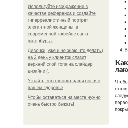
Используйте изображение в
качестве референса и создайте
гиперреалистичный портрет
элегантной женщины, в
современной кофейне санкт
питербурга.
В
Девочки, уже и не знаю что делать (
на 2 день у клиенток слазит
Как
верхний слой топа на слайдер
лак
дизайне (.
Узнайте, что говорят ваши ногти о
Чтобы
вашем здоровье
готов
следу
Чтобы оставаться на месте нужно
перво
очень быстро бежать!
покры