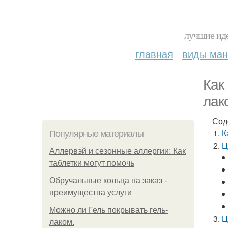
лучшие иде
главная
виды ма
Как
лак
Сод
К
Популярные материалы
Ц
Аллервэй и сезонные аллергии: Как
таблетки могут помочь
Обручальные кольца на заказ -
преимущества услуги
Можно ли Гель покрывать гель-
Ц
лаком.