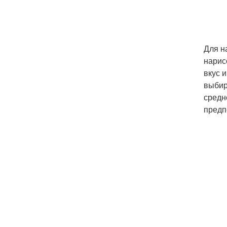
Для н
нарис
вкус 
выбир
средн
предп