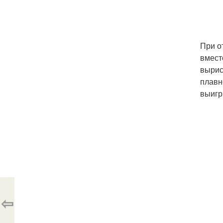
При о
вмест
вырис
плавн
выигр
⇦