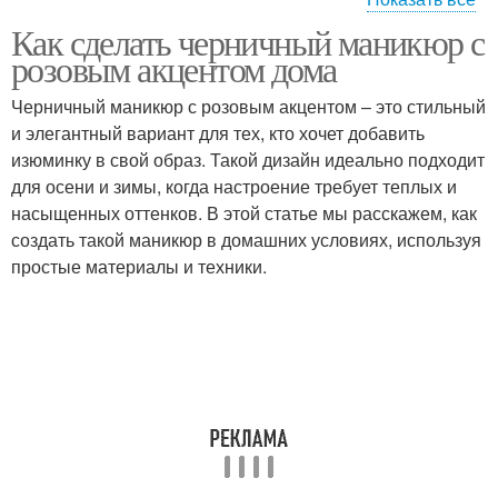
Как сделать черничный маникюр с
Маникюр с цветочным
Розовый маникюр
розовым акцентом дома
дизайном
Черничный маникюр с розовым акцентом – это стильный
и элегантный вариант для тех, кто хочет добавить
Нежно-розовый
изюминку в свой образ. Такой дизайн идеально подходит
Маникюр с блестками
маникюр
для осени и зимы, когда настроение требует теплых и
насыщенных оттенков. В этой статье мы расскажем, как
создать такой маникюр в домашних условиях, используя
простые материалы и техники.
Маникюр с черными
Цветы для маникюра
цветами
Аксессуары для
Цветы на розовом фоне
маникюра