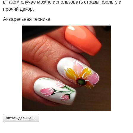
Цвета в технике
Маникюр с ромашками
в таком случае можно использовать стразы, фольгу и
прочий декор.
Акварельная техника
Серый маникюр
Стальной маникюр
Простые цветы
Цвета на ногтяхдизайн
Полупрозрачные цветы
читать дальше →