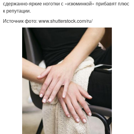
сдержанно-яркие ноготки с «изюминкой» прибавят плюс
к репутации.
Источник фото: www.shutterstock.com/ru/
Маникюр с ярким
Маникюр с кристаллами
акцентом
Маникюр с
летний маникюр
иероглифами
Цветочный маникюр
Маникюр с цветочками
Маникюр с веточкой
Маникюр с веточками