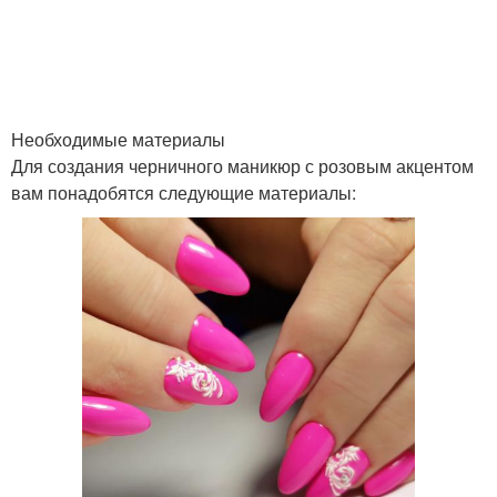
Маникюр для коротких
Бежевый маникюр
ногтей
Маникюр для длинных
Необходимые материалы
Матовый маникюр
ногтей
Для создания черничного маникюр с розовым акцентом
вам понадобятся следующие материалы:
Дизайн для бежевого
Цвета на гель
маникюра
Блестящий маникюр
Маникюр со шеллаком
Маникюр с цветочным