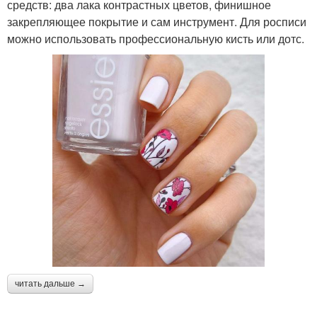
средств: два лака контрастных цветов, финишное
закрепляющее покрытие и сам инструмент. Для росписи
Маникюр в розово-
Маникюр с сухоцветами
можно использовать профессиональную кисть или дотс.
серых тонах
Шикарный маникюр
Маникюр с рисунком
Маникюр с эффектом
Черно-белый маникюр
Нежный маникюр
Маникюр в черном и
читать дальше →