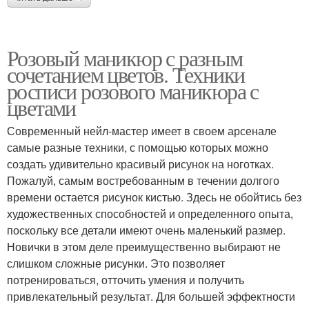
Прозрачный маникюр
Оригинальный маникюр
Розовый маникюр с разным
сочетанием цветов. Техники
росписи розового маникюра с
Маникюр на фото
Нежные цветы
цветами
Современный нейл-мастер имеет в своем арсенале
самые разные техники, с помощью которых можно
Цвета на ногтях
Ногти с цветами
создать удивительно красивый рисунок на ноготках.
Пожалуй, самым востребованным в течении долгого
времени остается рисунок кистью. Здесь не обойтись без
художественных способностей и определенного опыта,
Маникюр с полевыми
поскольку все детали имеют очень маленький размер.
Весенний маникюр
цветами
Новички в этом деле преимущественно выбирают не
слишком сложные рисунки. Это позволяет
потренироваться, отточить умения и получить
привлекательный результат. Для большей эффектности