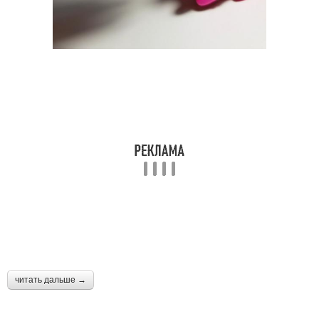
французский маникюр
принтом
Уход за французским
Подготовка к маникюру
маникюром
Маникюр с разным
Ярко-розовый маникюр
сочетанием
Маникюр с различными
Бело-розовый маникюр
оттенками
читать дальше →
Темно-розовый
Цвета с блестками