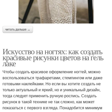
Тенденции в маникюре
Модные цветы
читать дальше →
Маникюр в мае
Короткий маникюр
Искусство на ногтях: как создать
красивые рисунки цветов на гель
лаке
Маникюр для весеннего
Яркий маникюр
Чтобы создать красивое оформление ногтей, можно
образа
воспользоваться трафаретами, стемпингом или даже
готовыми наклейками. Но если вы хотите создать не
только актуальный и яркий, но и уникальный дизайн,
тогда следует применить ручную роспись. Создать
модный маникюр
Маникюр с розами
рисунок в такой технике не так сложно, как может
показаться с первого взгляда. Понадобится минимум