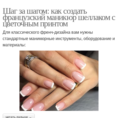
Шаг за шагом: как создать
Маникюр на ногтях
черный маникюр
французский маникюр шеллаком с
цветочным принтом
Для классического френч-дизайна вам нужны
Маникюр с
стандартные маникюрные инструменты, оборудование и
серебряными
Маникюр с полосками
материалы:
полосками
Оттенки в черном
Нюдовый маникюр
маникюре
Маникюр для разных
Маникюр с сочетанием
форм
читать дальше →