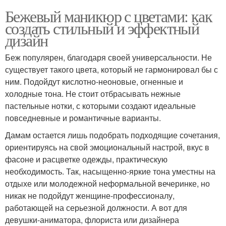
маникюр
Бежевый маникюр с цветами: как
создать стильный и эффектный
дизайн
маникюр на короткие
Маникюр на коротких
Беж популярен, благодаря своей универсальности. Не
ногти
ногтях
существует такого цвета, который не гармонировал бы с
ним. Подойдут кислотно-неоновые, огненные и
холодные тона. Не стоит отбрасывать нежные
пастельные нотки, с которыми создают идеальные
Маникюр с дизайном
Беж маникюры
повседневные и романтичные варианты.
Дамам остается лишь подобрать подходящие сочетания,
ориентируясь на свой эмоциональный настрой, вкус в
Маникюр в бежевых
фасоне и расцветке одежды, практическую
Маникюр со стразами
тонах
необходимость. Так, насыщенно-яркие тона уместны на
отдыхе или молодежной неформальной вечеринке, но
никак не подойдут женщине-профессионалу,
работающей на серьезной должности. А вот для
Базовый маникюр
Маникюр с изюминкой
девушки-аниматора, флориста или дизайнера