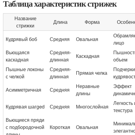
Таблица характеристик стрижек
Название
Длина
Форма
Особен
стрижки
Обрамля
Кудрявый боб
Средняя
Овальная
лицо
Вьющаяся
Средняя-
Пышност
Каскадная
каскадная
длинная
объем
Пышные локоны
Средняя-
Подчерки
Прямая челка
с челкой
длинная
кудрявос
Неравные
Эффект
Асимметричная
Средняя
длины
динамичн
Легкость 
Кудрявая шагged
Средняя
Многослойная
текстура
Вьющиеся пряди
Минимал
с подбородочной
Короткая
Овальная
элегантн
длины