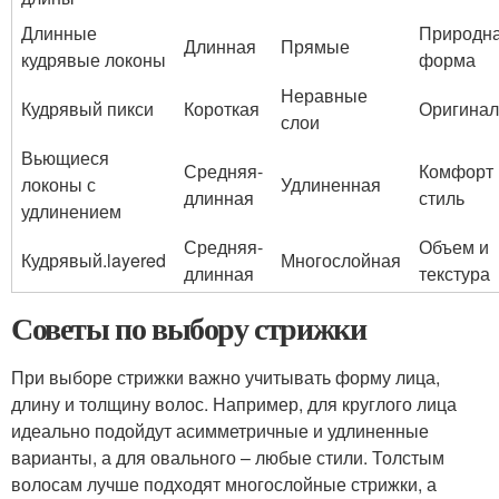
Длинные
Природн
Длинная
Прямые
кудрявые локоны
форма
Неравные
Кудрявый пикси
Короткая
Оригинал
слои
Вьющиеся
Средняя-
Комфорт 
локоны с
Удлиненная
длинная
стиль
удлинением
Средняя-
Объем и
Кудрявый.layered
Многослойная
длинная
текстура
Советы по выбору стрижки
При выборе стрижки важно учитывать форму лица,
длину и толщину волос. Например, для круглого лица
идеально подойдут асимметричные и удлиненные
варианты, а для овального – любые стили. Толстым
волосам лучше подходят многослойные стрижки, а