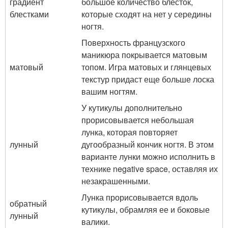
градиент
большое количество блесток,
блестками
которые сходят на нет у середины
ногтя.
Поверхность французского
маникюра покрывается матовым
матовый
топом. Игра матовых и глянцевых
текстур придаст еще больше лоска
вашим ногтям.
У кутикулы дополнительно
прорисовывается небольшая
лунка, которая повторяет
лунный
дугообразный кончик ногтя. В этом
варианте лунки можно исполнить в
технике negative space, оставляя их
незакрашенными.
Лунка прорисовывается вдоль
обратный
кутикулы, обрамляя ее и боковые
лунный
валики.