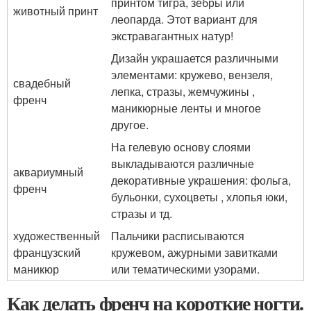
принтом тигра, зебры или
животный принт
леопарда. Этот вариант для
экстравагантных натур!
Дизайн украшается различными
элементами: кружево, вензеля,
свадебный
лепка, стразы, жемчужины ,
френч
маникюрные ленты и многое
другое.
На гелевую основу слоями
выкладываются различные
аквариумный
декоративные украшения: фольга,
френч
бульонки, сухоцветы , хлопья юки,
стразы и тд.
художественный
Пальчики расписываются
французский
кружевом, ажурными завитками
маникюр
или тематическими узорами.
Как делать френч на короткие ногти.