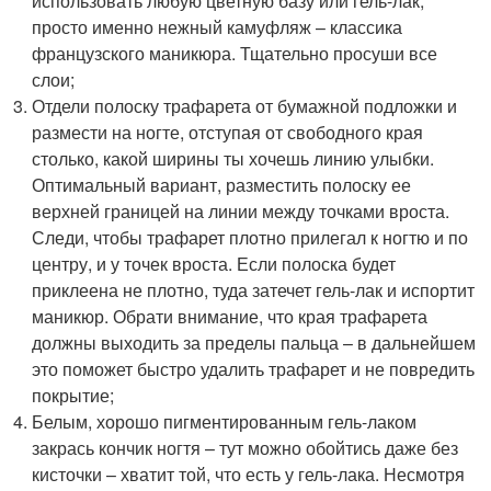
использовать любую цветную базу или гель-лак,
просто именно нежный камуфляж – классика
французского маникюра. Тщательно просуши все
слои;
Отдели полоску трафарета от бумажной подложки и
размести на ногте, отступая от свободного края
столько, какой ширины ты хочешь линию улыбки.
Оптимальный вариант, разместить полоску ее
верхней границей на линии между точками вроста.
Следи, чтобы трафарет плотно прилегал к ногтю и по
центру, и у точек вроста. Если полоска будет
приклеена не плотно, туда затечет гель-лак и испортит
маникюр. Обрати внимание, что края трафарета
должны выходить за пределы пальца – в дальнейшем
это поможет быстро удалить трафарет и не повредить
покрытие;
Белым, хорошо пигментированным гель-лаком
закрась кончик ногтя – тут можно обойтись даже без
кисточки – хватит той, что есть у гель-лака. Несмотря