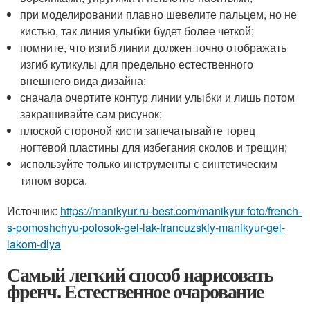
при моделировании плавно шевелите пальцем, но не
кистью, так линия улыбки будет более четкой;
помните, что изгиб линии должен точно отображать
изгиб кутикулы для предельно естественного
внешнего вида дизайна;
сначала очертите контур линии улыбки и лишь потом
закрашивайте сам рисунок;
плоской стороной кисти запечатывайте торец
ногтевой пластины для избегания сколов и трещин;
используйте только инструменты с синтетическим
типом ворса.
Источник:
https://manikyur.ru-best.com/manikyur-foto/french-
s-pomoshchyu-polosok-gel-lak-francuzskiy-manikyur-gel-
lakom-dlya
Самый легкий способ нарисовать
френч. Естественное очарование