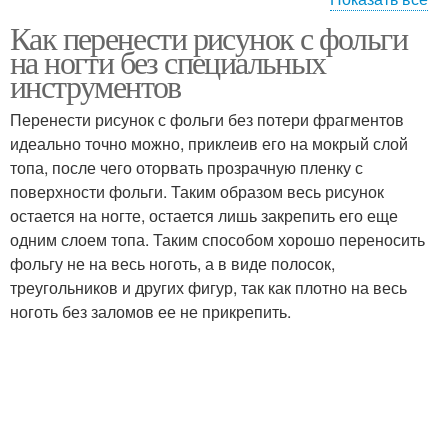
Как перенести рисунок с фольги
Реверсивный стемпинг
Работа со стемпингом
на ногти без специальных
инструментов
Перенести рисунок с фольги без потери фрагментов
идеально точно можно, приклеив его на мокрый слой
Стемпинг на гель-лак
Место для стемпинга
топа, после чего оторвать прозрачную пленку с
поверхности фольги. Таким образом весь рисунок
остается на ногте, остается лишь закрепить его еще
одним слоем топа. Таким способом хорошо переносить
Ошибки в стемпинге
фольгу не на весь ноготь, а в виде полосок,
треугольников и других фигур, так как плотно на весь
ноготь без заломов ее не прикрепить.