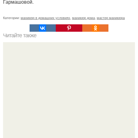
Гармашовой.
Категории:
маникюр в домашних условиях
,
маникюр дома
,
мастер маникюра
Читайте также
Когда стричь ногти к деньгам. 33 народные приметы,
чтобы привлечь деньги в дом.