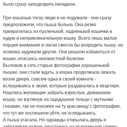
было сразу заподозрить неладное.
Про кошачью тоску люди и не подумали - они сразу
предположили, что пыша больна. Она резко
превратилась из пухленькой, ладненькой кошечки в
худую и непривлекательную кошку. Всего лишь малая
порция внимания и ласки смогла бы возродить пышу, но
хозяева задумали другое. Они решили избавиться от
кошки, опасаясь неизвестной болезни.
Выложив в сеть старые фотографии хорошенькой
пышки, они стали ждать, а кошка продолжала лежать
возле двери, совсем одна в своей комнате -
вслушиваясь в звуки, которые раздавались в квартире.
Нашлись желающие забрать взрослую, домашнюю
кошку, но взглянув на тщедушное тельце с мутными
глазами, так не похожее на ту красавицу с фотографии,
что тут же поспешили уйти, не оглядываясь.
А пыша угасала. Но однажды открылась дверь и
заботливая ладонь опустилась на исхудавшую спинку.