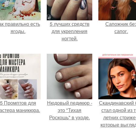
ак правильно eсть
5 лучших средств
Сапожник бе
ягоды.
для укрепления
сапог.
ногтей.
5 Промптов для
Нюдовый педикюр -
Скандинавский 
астера маникюра.
это "Тихая
стал одной из 
Роскошь" в уходе.
летних стриже
которые выгля
очень просто