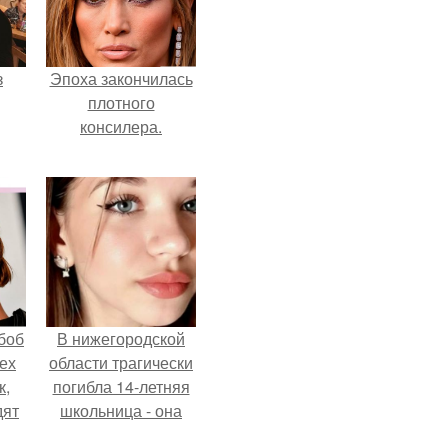
з
Эпоха закончилась
плотного
консилера.
боб
В нижегородской
тех
области трагически
к,
погибла 14-летняя
дят
школьница - она
.
покончила с собой