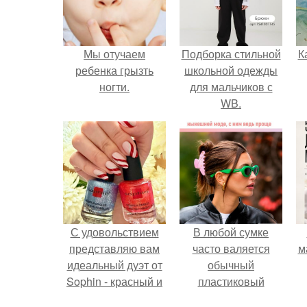
Мы отучаем
Подборка стильной
К
ребенка грызть
школьной одежды
ногти.
для мальчиков с
WB.
С удовольствием
В любой сумке
представляю вам
часто валяется
м
идеальный дуэт от
обычный
Sophin - красный и
пластиковый
синий оттенки Sand
крабик.