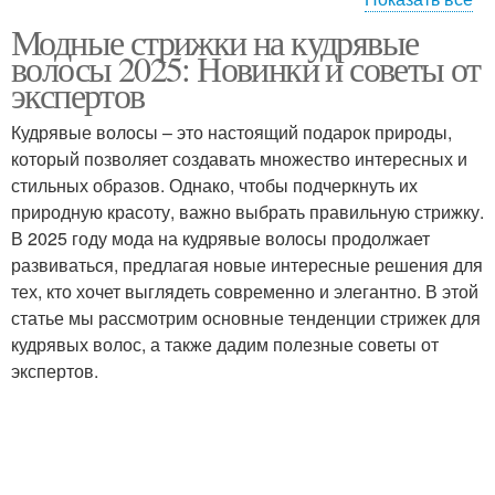
Модные стрижки на кудрявые
Экстремальные
Асимметричная стрижка
волосы 2025: Новинки и советы от
стрижки
экспертов
Кудрявые волосы – это настоящий подарок природы,
который позволяет создавать множество интересных и
Практичные стрижки
Подходящие стрижки
стильных образов. Однако, чтобы подчеркнуть их
природную красоту, важно выбрать правильную стрижку.
В 2025 году мода на кудрявые волосы продолжает
развиваться, предлагая новые интересные решения для
Тенденции в стрижках
Короткие стрижки
тех, кто хочет выглядеть современно и элегантно. В этой
статье мы рассмотрим основные тенденции стрижек для
кудрявых волос, а также дадим полезные советы от
экспертов.
Длинные стрижки
Стрижки с цветом