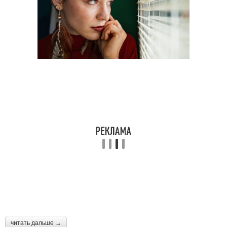
Вьющиеся стрижки
волос
Стрижки для кудрявых
Кудрявая стрижка
и
Вьющаяся стрижка
Стрижки без укладки
Стрижка на волнистые
Стрижка для кудрей
волосы
читать дальше →