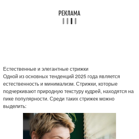
Стрижка для кудрявых
Стрижки для кудрявых
волос
волос
Женские стрижки
Ассиметричная стрижка
Естественные и элегантные стрижки
Стрижка с длинными
Стрижка на вьющихся
Одной из основных тенденций 2025 года является
прядями
волосах
естественность и минимализм. Стрижки, которые
подчеркивают природную текстуру кудрей, находятся на
пике популярности. Среди таких стрижек можно
Стрижки на кудрявых
выделить:
Стильные стрижки
волосах
Стрижки для вьющихся