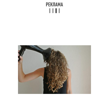
Парикмахеры для
Аксессуары для
кудрявых волос
кудрявых волос
Стили для густые
Короткие волосы
волосы
Прически для отличные
Средние волосы
волосы
Средства для
Стрижки для кудрявых
вьющихся волос
волос
Стрижка для кудрявых