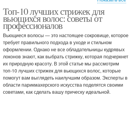
Топ-10 лучших стрижек для
Кудрявые волосы
Волосы с низкой
вьющихся волос: советы от
профессионалов
Вьющиеся волосы — это настоящее сокровище, которое
Волосы с низким
Челка на вьющихся
требует правильного подхода в уходе и стильном
конусом
волосах
оформлении. Однако не все обладательницы кудрявых
локонов знают, как выбрать стрижку, которая подчеркнет
их природную красоту. В этой статье мы рассмотрим
Волосы с
топ-10 лучших стрижек для вьющихся волос, которые
Волосы со средним
промежуточным
помогут вам выглядеть наилучшим образом. Эксперты в
переходом
переходом
области парикмахерского искусства поделятся своими
советами, как сделать вашу прическу идеальной.
Чёлки на кудрявые
Мокрые волосы
волосы