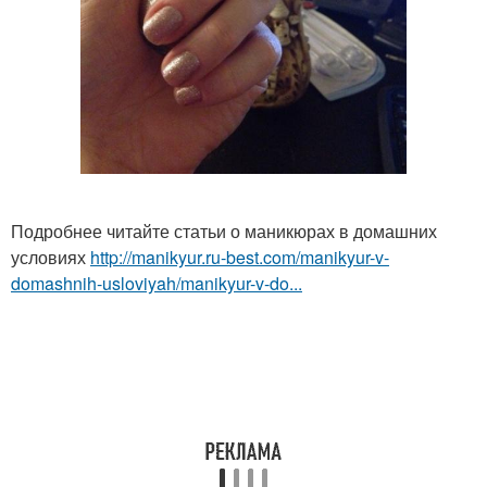
Подробнее читайте статьи о маникюрах в домашних
условиях
http://manikyur.ru-best.com/manikyur-v-
domashnih-usloviyah/manikyur-v-do...