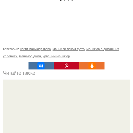
Категории:
ногти маникюр фото
,
маникюр лаком фото
,
маникюр в домашних
условиях
,
маникюр дома
,
красный маникюр
Читайте также
Мк американка спонжем (американский френч, градиент,