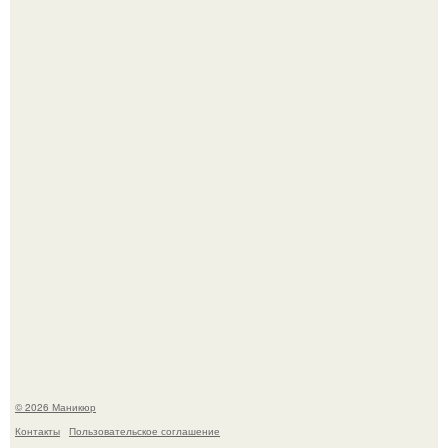
Скандинавский боб стал одной из тех летних стрижек,
которые выглядят очень просто.
В нижегородской области трагически погибла 14-летняя
школьница - она покончила с собой на фоне подготовки к
контрольной по английскому языку.
© 2026 Маникюр
Контакты
Пользовательское соглашение