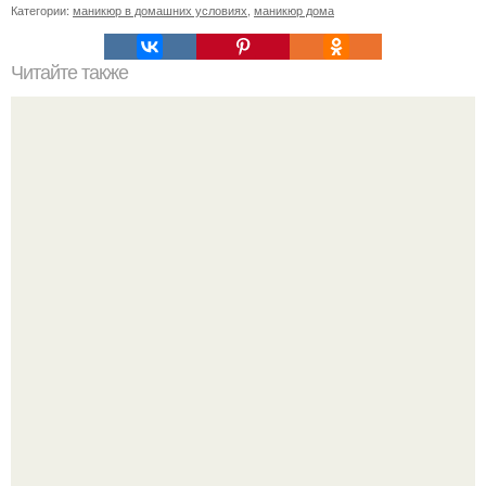
Категории:
маникюр в домашних условиях
,
маникюр дома
Читайте также
Стильный образ для девочек.
Ультрареалистичный дорогой лайфстайл селфи снимок