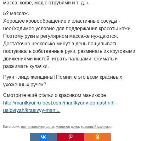
масса: кофе, мед с отрубями и т. д. ).
5? массаж.
Хорошее кровообращение и эластичные сосуды -
необходимое условие для поддержания красоты кожи.
Поэтому руки в регулярном массаже нуждаются.
Достаточно несколько минут в день пощипывать,
постукивать собственные руки, разминать их круговыми
движениями кистей, играть пальцами, сжимать и
разжимать кулачки.
Руки - лицо женщины! Помните это всем красивых
ухоженных ручек?
Смотрите ещё статьи о красивом маникюре
http://manikyur.ru-best.com/manikyur-v-domashnih-
usloviyah/krasivyy-mani...
Категории:
ногти маникюр фото
,
маникюр дома
,
красивый маникюр