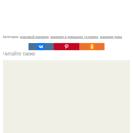
Категории:
красивый маникюр
,
маникюр в домашних условиях
,
маникюр дома
Читайте также
Мк американка спонжем (американский френч, градиент,
омбре).