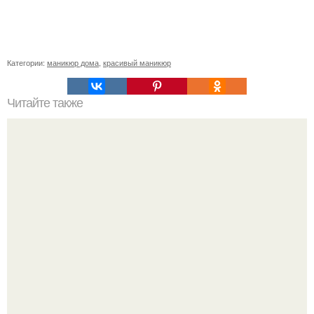
Категории:
маникюр дома
,
красивый маникюр
Читайте также
Как ухаживать за волосами и ногтями?