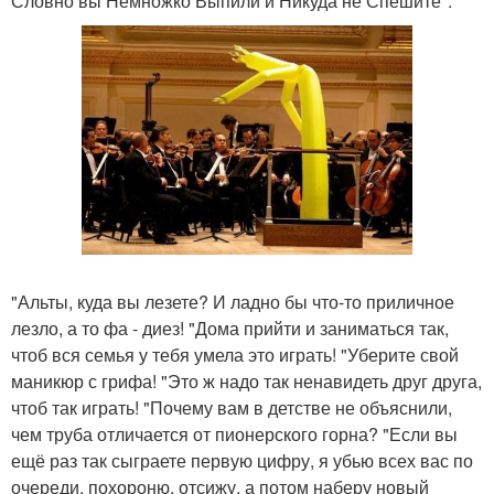
Словно вы Немножко Выпили и Никуда не Спешите".
"Альты, куда вы лезете? И ладно бы что-то приличное
лезло, а то фа - диез! "Дома прийти и заниматься так,
чтоб вся семья у тебя умела это играть! "Уберите свой
маникюр с грифа! "Это ж надо так ненавидеть друг друга,
чтоб так играть! "Почему вам в детстве не объяснили,
чем труба отличается от пионерского горна? "Если вы
ещё раз так сыграете первую цифру, я убью всех вас по
очереди, похороню, отсижу, а потом наберу новый