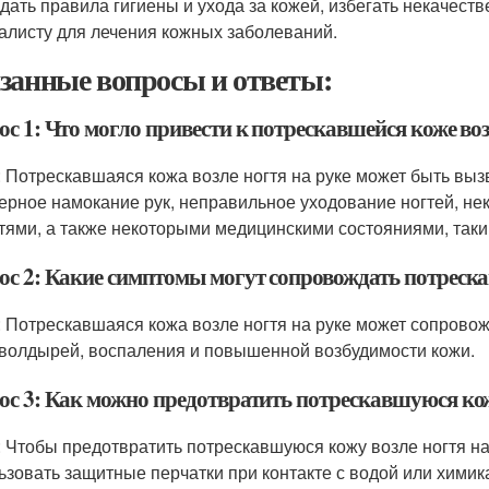
дать правила гигиены и ухода за кожей, избегать некачест
алисту для лечения кожных заболеваний.
занные вопросы и ответы:
с 1: Что могло привести к потрескавшейся коже воз
: Потрескавшаяся кожа возле ногтя на руке может быть вы
ерное намокание рук, неправильное уходование ногтей, не
гтями, а также некоторыми медицинскими состояниями, таким
ос 2: Какие симптомы могут сопровождать потреска
: Потрескавшаяся кожа возле ногтя на руке может сопровож
 волдырей, воспаления и повышенной возбудимости кожи.
ос 3: Как можно предотвратить потрескавшуюся кож
: Чтобы предотвратить потрескавшуюся кожу возле ногтя на 
ьзовать защитные перчатки при контакте с водой или химик