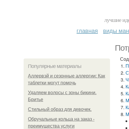
лучшие иде
главная
виды ма
Пот
Сод
П
Популярные материалы
С
Аллервэй и сезонные аллергии: Как
Ч
таблетки могут помочь
К
Удаляем волосы с зоны бикини.
К
Бритье
М
К
Стильный образ для девочек.
М
Обручальные кольца на заказ -
преимущества услуги