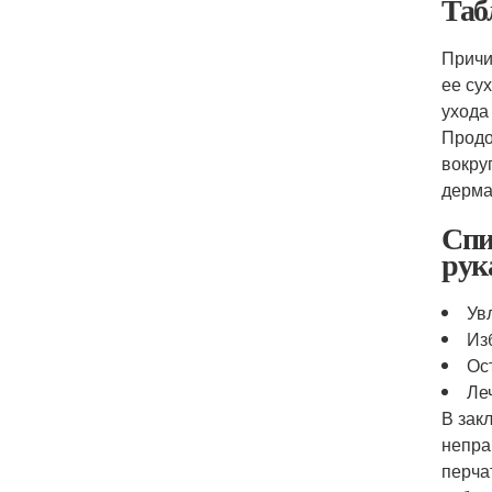
Таб
Причи
ее су
ухода
Продо
вокру
дерма
Спи
рук
Ув
Из
Ос
Ле
В зак
непра
перча