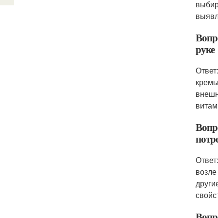
выбир
выявл
Вопро
руке
Ответ
кремы
внешн
витам
Вопр
потр
Ответ
возле
други
свойс
Вопро