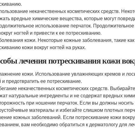
скиванию.
пользование некачественных косметических средств. Некото
жать вредные химические вещества, которые могут повредит
одолжительное использование перчаток. Продолжительное
вокруг ногтей и привести к ее потрескиванию.
болевания кожи. Некоторые кожные заболевания, такие как 
скиванию кожи вокруг ногтей на руках.
собы лечения потрескивания кожи вокр
лажнение кожи. Использование увлажняющих кремов и лось
й и предотвратить ее потрескивание.
бегание некачественных косметических средств. Выбирайте 
жат натуральные ингредиенты и не содержат вредных хими
торожность при ношении перчаток. Если вы должны носить 
оустойчивые материалы и избегайте слишком плотных перч
чение кожных заболеваний. Если потрескивание кожи вокру
еванием, вам необходимо обратиться к дерматологу для ле