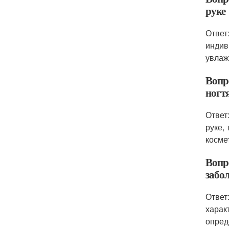
руке
Ответ
индив
увлаж
Вопро
ногтя
Ответ
руке,
косме
Вопр
забо
Ответ
харак
опред