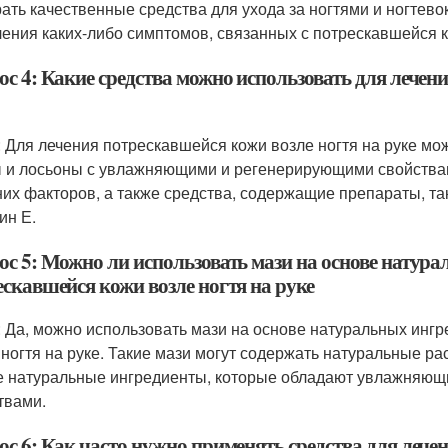
ать качественные средства для ухода за ногтями и ногтевок
ения каких-либо симптомов, связанных с потрескавшейся 
с 4: Какие средства можно использовать для лечен
: Для лечения потрескавшейся кожи возле ногтя на руке мо
 и лосьоны с увлажняющими и регенерирующими свойствам
их факторов, а также средства, содержащие препараты, так
ин Е.
ос 5: Можно ли использовать мази на основе натура
ескавшейся кожи возле ногтя на руке
: Да, можно использовать мази на основе натуральных инг
 ногтя на руке. Такие мази могут содержать натуральные р
е натуральные ингредиенты, которые обладают увлажняю
твами.
с 6: Как часто нужно применять средства для лече