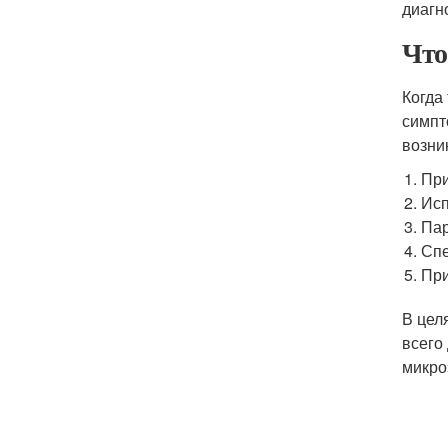
диагн
Что
Когда
симпт
возни
При
Исп
Па
Спе
При
В цел
всего
микро