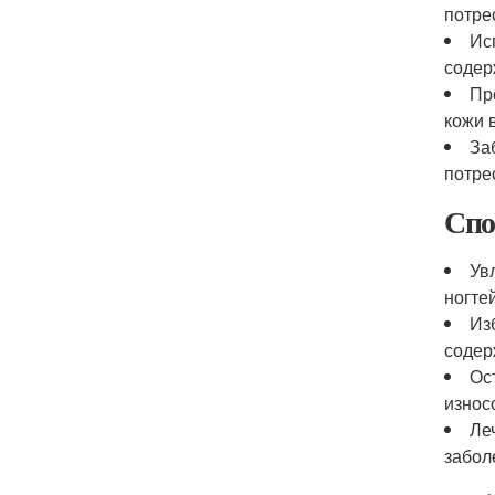
потре
Ис
содер
Пр
кожи 
За
потре
Спо
Ув
ногте
Из
содер
Ос
износ
Ле
забол