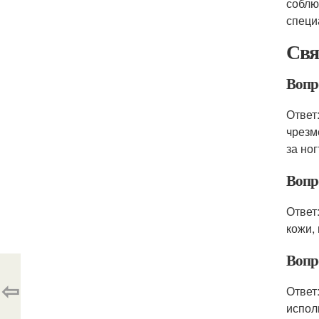
соблю
специ
Свя
Вопро
Ответ
чрезм
за но
Вопр
Ответ
кожи,
Вопр
⇦
Ответ
испол