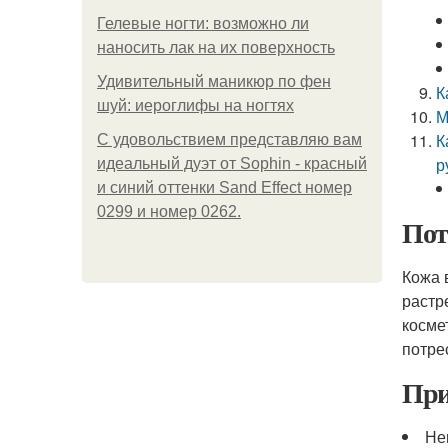
Гелевые ногти: возможно ли
наносить лак на их поверхность
Удивительный маникюр по фен
К
шуй: иероглифы на ногтях
М
К
С удовольствием представляю вам
р
идеальный дуэт от Sophin - красный
и синий оттенки Sand Effect номер
0299 и номер 0262.
Пот
Кожа 
растр
косме
потре
При
Не