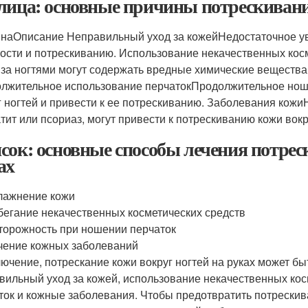
лица: основные причины потрескивани
наОписание Неправильный уход за кожейНедостаточное увл
хости и потрескиванию. Использование некачественных кос
 за ногтями могут содержать вредные химические вещества,
лжительное использование перчатокПродолжительное ноше
г ногтей и привести к ее потрескиванию. Заболевания кожи
тит или псориаз, могут привести к потрескиванию кожи вокру
сок: основные способы лечения потрес
ах
лажнение кожи
бегание некачественных косметических средств
торожность при ношении перчаток
чение кожных заболеваний
лючение, потрескание кожи вокруг ногтей на руках может б
вильный уход за кожей, использование некачественных ко
ток и кожные заболевания. Чтобы предотвратить потрескива