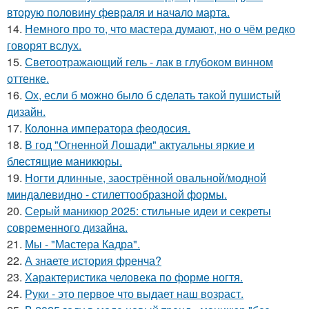
вторую половину февраля и начало марта.
14.
Немного про то, что мастера думают, но о чём редко
говорят вслух.
15.
Светоотражающий гель - лак в глубоком винном
оттенке.
16.
Ох, если б можно было б сделать такой пушистый
дизайн.
17.
Колонна императора феодосия.
18.
В год "Огненной Лошади" актуальны яркие и
блестящие маникюры.
19.
Ногти длинные, заострённой овальной/модной
миндалевидно - стилеттообразной формы.
20.
Серый маникюр 2025: стильные идеи и секреты
современного дизайна.
21.
Мы - "Мастера Кадра".
22.
А знаете история френча?
23.
Характеристика человека по форме ногтя.
24.
Руки - это первое что выдает наш возраст.