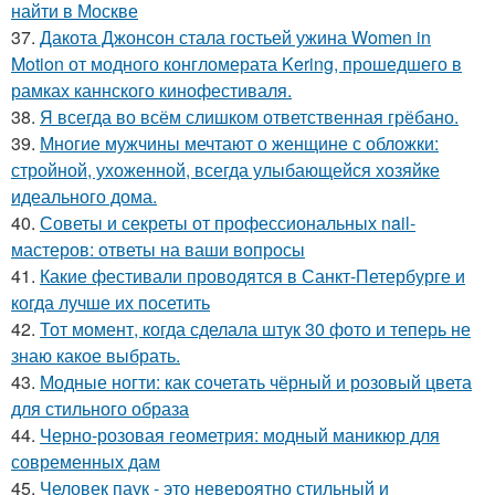
найти в Москве
37.
Дакота Джонсон стала гостьей ужина Women in
Motion от модного конгломерата Kering, прошедшего в
рамках каннского кинофестиваля.
38.
Я всегда во всём слишком ответственная грёбано.
39.
Многие мужчины мечтают о женщине с обложки:
стройной, ухоженной, всегда улыбающейся хозяйке
идеального дома.
40.
Советы и секреты от профессиональных nail-
мастеров: ответы на ваши вопросы
41.
Какие фестивали проводятся в Санкт-Петербурге и
когда лучше их посетить
42.
Тот момент, когда сделала штук 30 фото и теперь не
знаю какое выбрать.
43.
Модные ногти: как сочетать чёрный и розовый цвета
для стильного образа
44.
Черно-розовая геометрия: модный маникюр для
современных дам
45.
Человек паук - это невероятно стильный и