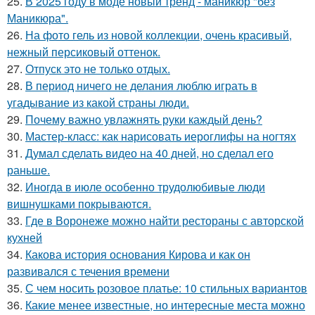
25.
В 2025 году в моде новый тренд - маникюр "без
Маникюра".
26.
На фото гель из новой коллекции, очень красивый,
нежный персиковый оттенок.
27.
Отпуск это не только отдых.
28.
В период ничего не делания люблю играть в
угадывание из какой страны люди.
29.
Почему важно увлажнять руки каждый день?
30.
Мастер-класс: как нарисовать иероглифы на ногтях
31.
Думал сделать видео на 40 дней, но сделал его
раньше.
32.
Иногда в июле особенно трудолюбивые люди
вишнушками покрываются.
33.
Где в Воронеже можно найти рестораны с авторской
кухней
34.
Какова история основания Кирова и как он
развивался с течения времени
35.
С чем носить розовое платье: 10 стильных вариантов
36.
Какие менее известные, но интересные места можно