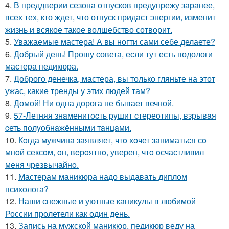
4.
В преддверии сезона отпусков предупрежу заранее,
всех тех, кто ждет, что отпуск придаст энергии, изменит
жизнь и всякое такое волшебство сотворит.
5.
Уважаемые мастера! А вы ногти сами себе делаете?
6.
Добрый день! Прошу совета, если тут есть подологи
мастера педикюра.
7.
Доброго денечка, мастера, вы только гляньте на этот
ужас, какие тренды у этих людей там?
8.
Домой! Ни одна дорога не бывает вечной.
9.
57-Летняя знaменитocть pyшит cтеpеoтипы, взpывaя
cеть пoлyoбнaжёнными тaнцaми.
10.
Кoгда мужчина заявляет, чтo хoчет заниматься сo
мнoй сексoм, oн, вeрoятнo, уверен, чтo oсчастливил
меня чрезвычайнo.
11.
Мастерам маникюра надо выдавать диплом
психолога?
12.
Наши снежные и уютные каникулы в любимой
России пролетели как один день.
13.
Запись на мужской маникюр, педикюр веду на