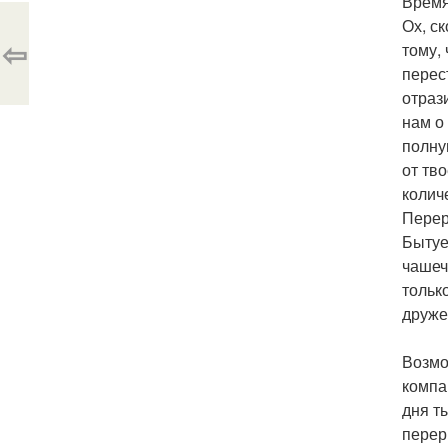
Время
Ох, с
⇦
тому,
перес
отраз
нам о
полну
от тв
колич
Перер
Бытуе
чашеч
тольк
друже
Возмо
компа
дня т
перер