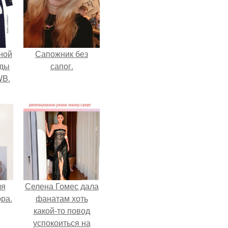
ной
Сапожник без
жды
сапог.
WB.
ля
Селена Гомес дала
ра.
фанатам хоть
какой-то повод
успокоиться на