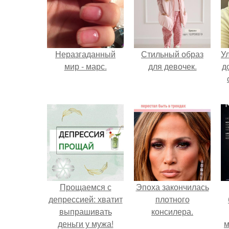
Неразгаданный
Стильный образ
У
мир - марс.
для девочек.
д
Прощаемся с
Эпоха закончилась
депрессией: хватит
плотного
выпрашивать
консилера.
деньги у мужа!
м