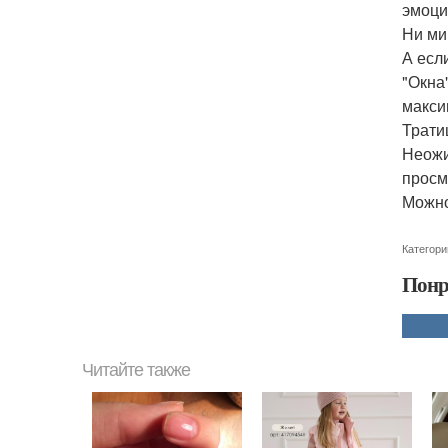
эмоци
Ни ми
А есл
"Окна
макси
Трати
Неожи
просм
Можно
Категори
Понр
Читайте также