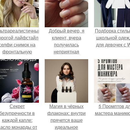
льтрареалистичный
Добрый вечер, я
Подборка стиль
орогой лайфстайл
клиент, вчера
школьной оде
селфи снимок на
получилась
для девочек с 
фронтальную
неприятная
камеру.
ситуация, решила
спросить тут, может
кто-то сталкивался.
Секрет
Магия в чёрных
5 Промптов д
безупречности в
флаконах: внутри
мастера маникю
каждой капле:
прячется ваше
асло монарды от
идеальное