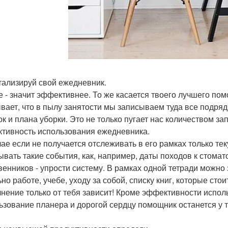
тализируй свой ежедневник.
 - значит эффективнее. То же касается твоего лучшего пом
ывает, что в пылу занятости мы записываем туда все подряд
ок и плана уборки. Это не только пугает нас количеством з
тивность использования ежедневника.
чае если не получается отслеживать в его рамках только те
ывать такие события, как, например, даты походов к стомат
венников - упрости систему. В рамках одной тетради можно
ьно работе, учебе, уходу за собой, списку книг, которые ст
нение только от тебя зависит! Кроме эффективности исполь
ьзование планера и дорогой сердцу помощник останется у т