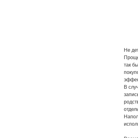
Не де
Проще
так б
покуп
эффек
В слу
запис
родст
отдел
Напол
испол