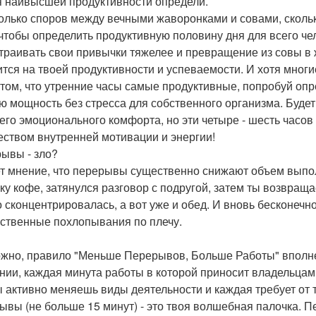
 наивысшей продуктивности определи.
колько споров между вечными жаворонками и совами, сколь
 чтобы определить продуктивную половину дня для всего че
траивать свои привычки тяжелее и превращение из совы в ж
ится на твоей продуктивности и успеваемости. И хотя мног
 том, что утренние часы самые продуктивные, попробуй опр
ю мощность без стресса для собственного организма. Будет 
оего эмоционального комфорта, но эти четыре - шесть час
еством внутренней мотивации и энергии!
ывы - зло?
т мнение, что перерывы существенно снижают объем выпол
ку кофе, затянулся разговор с подругой, затем ты возвращае
о сконцентрировалась, а вот уже и обед. И вновь бесконечн
ственные похлопывания по плечу.
жно, правило "Меньше Перерывов, Больше Работы" вполне
нии, каждая минута работы в которой приносит владельцам 
ы активно меняешь виды деятельности и каждая требует от 
ывы (не больше 15 минут) - это твоя волшебная палочка. 