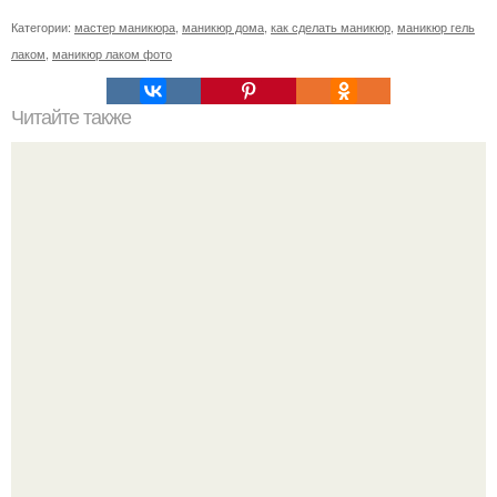
Категории:
мастер маникюра
,
маникюр дома
,
как сделать маникюр
,
маникюр гель
лаком
,
маникюр лаком фото
Читайте также
Девочки! Срочно нужен совет - у клиентки ногти
нарощенные акрилом, я работаю только с гелем, она
просится на коррекцию.