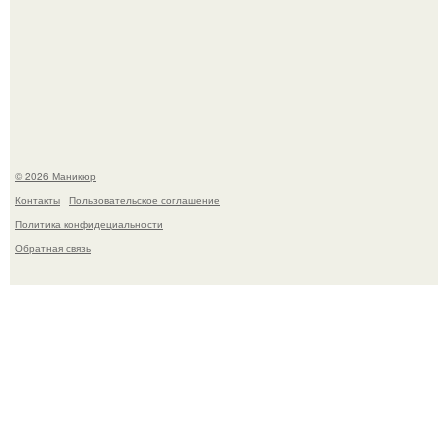
Скандинавский боб стал одной из тех летних стрижек,
которые выглядят очень просто.
© 2026 Маникюр
Контакты
Пользовательское соглашение
Политика конфидециальности
Обратная связь