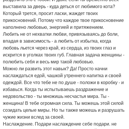
выставила за дверь - куда деться от любимого кота?
Который трется, просит ласки, жаждет твоих
прикосновений. Потому что каждое твое прикосновение
наполнено любовью, энергией и притяжением.
Любить не от нехватки любви, привязываясь до боли,
впадая в зависимость - а любить от избытка, когда
любовь льется через край, из сердца, из твоих глаз и
искрится в уголках твоих губ. Главная задача женщины -
полюбить себя и весь мир такой любовью.
Можно ли развить этот навык? Да! Просто начни
наслаждаться едой, чашкой утреннего напитка и своей
одеждой. Все что тебе не по душе - положи в коробку - и
избавься. Когда ты испытываешь раздражение и
недовольство - ты множишь несчастья мира. Ты -
женщина! В тебе огромная сила. Ты можешь этой силой
созидать целые миры. Но ты также можешь и разрушать
чужие жизни вслед за своей.
Наслаждение. Подари наслаждение себе подари. не