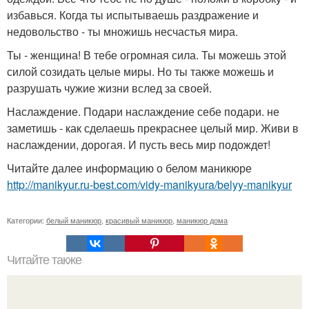
избавься. Когда ты испытываешь раздражение и
недовольство - ты множишь несчастья мира.
Ты - женщина! В тебе огромная сила. Ты можешь этой
силой созидать целые миры. Но ты также можешь и
разрушать чужие жизни вслед за своей.
Наслаждение. Подари наслаждение себе подари. не
заметишь - как сделаешь прекраснее целый мир. Живи в
наслаждении, дорогая. И пусть весь мир подождет!
Читайте далее информацию о белом маникюре
http://manikyur.ru-best.com/vidy-manikyura/belyy-manikyur
Категории:
белый маникюр
,
красивый маникюр
,
маникюр дома
Читайте также