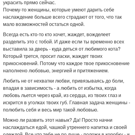
украсить прямо сейчас.
Почему-то женщины, которые умеют дарить себе
наслаждение больше всего страдают от того, что так
мало возможностей остаться одной.
Всегда есть кто-то кто хочет, жаждет, вожделеет
разделить это с тобой. И даже если ты временно всех
выставила за дверь - куда деться от любимого кота?
Который трется, просит ласки, жаждет твоих
прикосновений. Потому что каждое твое прикосновение
наполнено любовью, энергией и притяжением.
Любить не от нехватки любви, привязываясь до боли,
впадая в зависимость - а любить от избытка, когда
любовь льется через край, из сердца, из твоих глаз и
искрится в уголках твоих губ. Главная задача женщины -
полюбить себя и весь мир такой любовью.
Можно ли развить этот навык? Да! Просто начни
наслаждаться едой, чашкой утреннего напитка и своей
одеждой. Все что тебе не по душе - положи в коробку - и