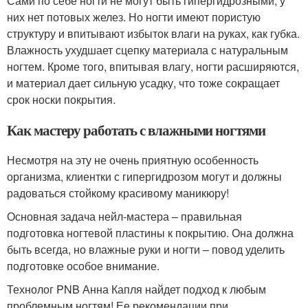
Сами по себе ногти не могут быть гипергидрозными, у
них нет потовых желез. Но ногти имеют пористую
структуру и впитывают избыток влаги на руках, как губка.
Влажность ухудшает сцепку материала с натуральным
ногтем. Кроме того, впитывая влагу, ногти расширяются,
и материал дает сильную усадку, что тоже сокращает
срок носки покрытия.
Как мастеру работать с влажными ногтями
Несмотря на эту не очень приятную особенность
организма, клиентки с гипергидрозом могут и должны
радоваться стойкому красивому маникюру!
Основная задача нейл-мастера – правильная
подготовка ногтевой пластины к покрытию. Она должна
быть всегда, но влажные руки и ногти – повод уделить
подготовке особое внимание.
Технолог PNB Анна Капля найдет подход к любым
проблемным ногтям! Ее рекомендации при