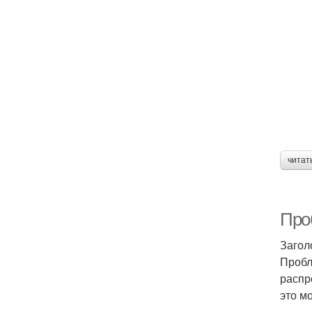
читат
Про
Загол
Пробл
распр
это м