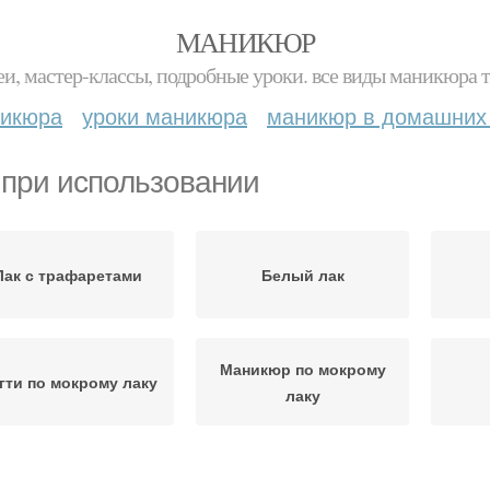
МАНИКЮР
и, мастер-классы, подробные уроки. все виды маникюра т
никюра
уроки маникюра
маникюр в домашних
 при использовании
Лак с трафаретами
Белый лак
Маникюр по мокрому
гти по мокрому лаку
лаку