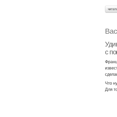
читат
Вас
Уди
с п
Франц
извес
сдела
Что н
Для т