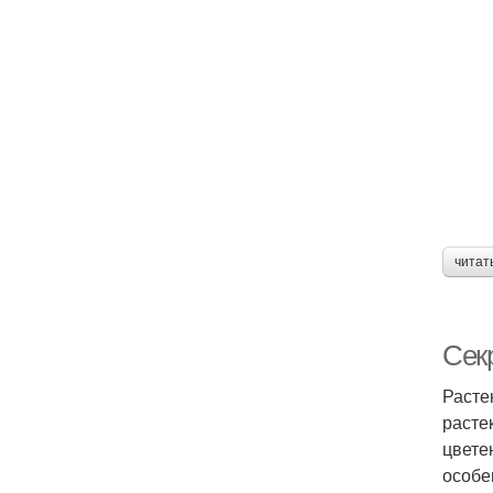
читат
Секр
Расте
расте
цвете
особе