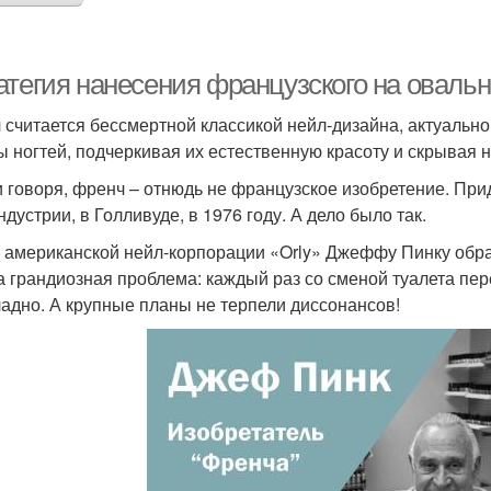
атегия нанесения французского на овальн
 считается бессмертной классикой нейл-дизайна, актуально
 ногтей, подчеркивая их естественную красоту и скрывая 
и говоря, френч – отнюдь не французское изобретение. Пр
дустрии, в Голливуде, в 1976 году. А дело было так.
у американской нейл-корпорации «Orly» Джеффу Пинку обр
а грандиозная проблема: каждый раз со сменой туалета пе
ладно. А крупные планы не терпели диссонансов!