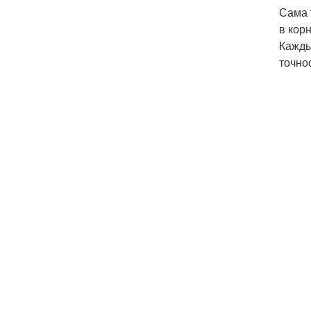
Сама 
в кор
Кажды
точно