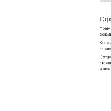
Стр
Френч
формы
Кстат
киноин
К отц
стоял
и нак