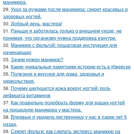
маникюра.
29.
Уход за ручками после маникюра: секрет красивых и
здоровых ногтей.
30.
Добрый день, мастера!
31.
Раньше я заботилась только о внешнем уходе, не
понимая, что организму нужна поддержка изнутри.
32.
Маникюр с фольгой: пошаговая инструкция для
начинающих
33.
Зачем нужен маникюр?
34.
Какие уникальные памятники истории есть в Ижевске
35.
Полезное и вкусное для дома, здоровья и
удовольствия.
36.
Почему шелушится кожа вокруг ногтей: роль
дефицита витаминов
37.
Как правильно подобрать форму для ваших ногтей
на процедуре маникюра у мастера.
38.
Впервые я увидела лиственницу у нас в парке лет 5
назад.
39.
Секрет фольги: как сделать экспресс-маникюр на