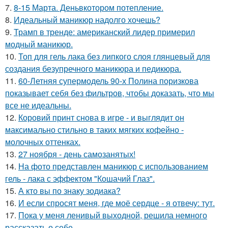
7.
8-15 Марта. Деньвкотором потепление.
8.
Идеальный маникюр надолго хочешь?
9.
Трамп в тренде: американский лидер примерил
модный маникюр.
10.
Топ для гель лака без липкого слоя глянцевый для
создания безупречного маникюра и педикюра.
11.
60-Летняя супермодель 90-х Полина поризкова
показывает себя без фильтров, чтобы доказать, что мы
все не идеальны.
12.
Коровий принт снова в игре - и выглядит он
максимально стильно в таких мягких кофейно -
молочных оттенках.
13.
27 ноября - день самозанятых!
14.
На фото представлен маникюр с использованием
гель - лака с эффектом "Кошачий Глаз".
15.
А кто вы по знаку зодиака?
16.
И если спросят меня, где моё сердце - я отвечу: тут.
17.
Пока у меня ленивый выходной, решила немного
рассказать о себе.