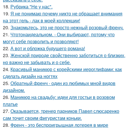
18.
Рубрика "Не у нас".
19.
Я не понимаю почему никто не обращает внимания
на этот гель - лак в моей коллекции!
20.
Знакомьтесь, это не просто нежный розовый френч.
21.
Чтотонаидеальном. - Они выбирают, потому что
могут себе позволить и позволяют!
22.
А вот и обложка будущего романа!
23.
Женской природе свойственно заботиться о близких,
но важно не забывать и о себе.
24.
Красивый маникюр с корейскими иероглифами: как
сделать дизайн на ногтях
25.
Обратный френч - один из любимых мной видов
дизайном.
26.
Маникюр на свадьбу: идеи для гостьи в розовом
платье
27.
Оказывается, тренер парников Павел слюсаренко
сам точит своим фигуристам коньки.
28.
Френч - это беспроигрышная лотерея в мире