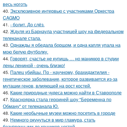
весь ноготь
40.
Эксклюзивное интервью с участниками Оркестра
CAGMO
41.
- болит. До слёз.
42.
Ждуля из Барнаула участницей шоу на федеральном
телеканале стала.
43.
Однажды я обедала борщом, и одна капля упала на
мою белую футболку.
44.
Говорят, счастье не купишь … но маникюр в студии
лены лениной - очень близко!
45.
Палец убийцы. По - научному, брахидактилия -
генетическое заболевание, которое развивается из-за
мутации генов, влияющей на рост костей.
46.
Какие природные чудеса можно найти в Ставрополе
47.
Красноярка стала героиней шоу "Беременна по
Обману" от телеканала Ю.
48.
Какие необычные музеи можно посетить в городе
49.
Немного окунуться в мир гламура, стать
безупречными до кончиков ногтей.