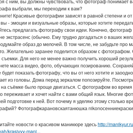
оря с ним, вы должны чувствовать, что фотограф понимает 
рафа выбрали, мы переходим к вам?
ните! Красивые фотографии зависят в равной степени и от 
, вы - эмоции и визуальные образы, которые хотите передат
йтесь предлагать фотографу свои идеи. Конечно, фотограф
 не экстрасенс (обычно. Ему трудно догадаться о ваших жел
родумайте образ до мелочей. В том числе, не забудьте про м
то. Желательно заранее поделится образом с фотографом. 
 съемки. Для него не менее важно получить хороший резуль
нете масса видео, фото, обучающих позированию. Сохраня
 будет показать фотографу, что вы от него хотите и заоодно
ает из головы. Дома перед зеркалом попозируйте. Посмотри
 на съёмке было проще двигаться. С фотографом во время 
о переживает и хочет найти с вами общий язык. Многие фот
ей подготовке к ней. Вот почему я уделяю этому столько вр
рафий? Фотографкарановскаятанюшка nikonосенниекраски
итайте новости о красивом маникюре здесь
http://manikyur.
yah/krasivyy-mani...