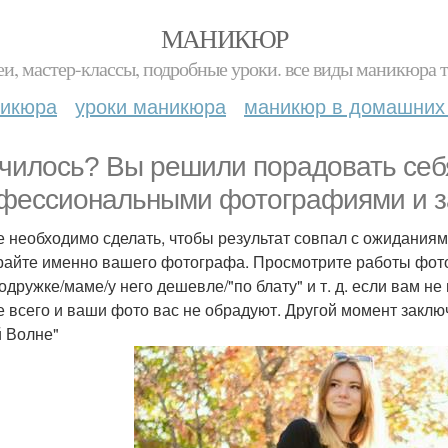
МАНИКЮР
и, мастер-классы, подробные уроки. все виды маникюра т
никюра
уроки маникюра
маникюр в домашних
чилось? Вы решили порадовать себя
фессиональными фотографиями и з
е необходимо сделать, чтобы результат совпал с ожидания
айте именно вашего фотографа. Просмотрите работы фото
подружке/маме/у него дешевле/"по блату" и т. д. если вам 
е всего и ваши фото вас не обрадуют. Другой момент заклю
 Волне"