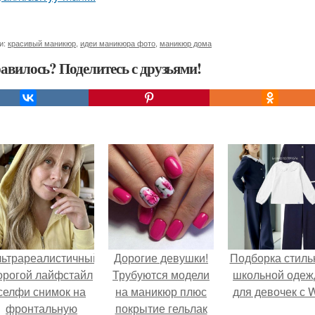
и:
красивый маникюр
,
идеи маникюра фото
,
маникюр дома
авилось? Поделитесь с друзьями!
льтрареалистичный
Дорогие девушки!
Подборка стиль
орогой лайфстайл
Трубуются модели
школьной оде
селфи снимок на
на маникюр плюс
для девочек с 
фронтальную
покрытие гельлак