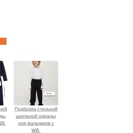
ной
Подборка стильной
жды
школьной одежды
WB.
для мальчиков с
WB.