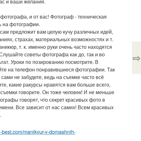
вас и ваши желания.
фотографа, и от вас! Фотограф - техническая
ь на фотографии.
 сам предложит вам целую кучу различных идей,
аниях, страхах, материальных возможностях и т.
аникюр, т. к. именно руки очень часто находятся
Слушайте советы фотографа как до, так и во
⇨
тат. Уроки по позированию посмотрите. В
йте на телефон понравившиеся фотографии. Так
 сами не забудете, ведь на съемке часто всё
те, какие ракурсы нравятся вам больше всего,
съемки говорите. Он тоже человек! И не меньше
ографы говорят, что секрет красивых фото в
емени. Все зависит от нас самих! Всем красивых
.
ru-best.com/manikyur-v-domashnih-