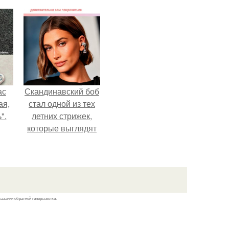
ас
Скандинавский боб
ая,
стал одной из тех
".
летних стрижек,
которые выглядят
очень просто.
казании обратной гиперссылки.