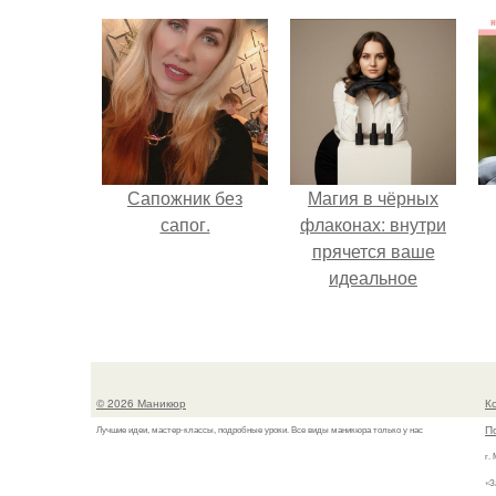
Сапожник без
Магия в чёрных
сапог.
флаконах: внутри
прячется ваше
идеальное
настроение.
© 2026 Маникюр
К
П
Лучшие идеи, мастер-классы, подробные уроки. Все виды маникюра только у нас
г.
«З