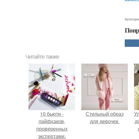
Категори
Понр
Читайте также
10 бьюти -
Стильный образ
У
лайфхаков,
для девочек.
д
проверенных
экспертами.