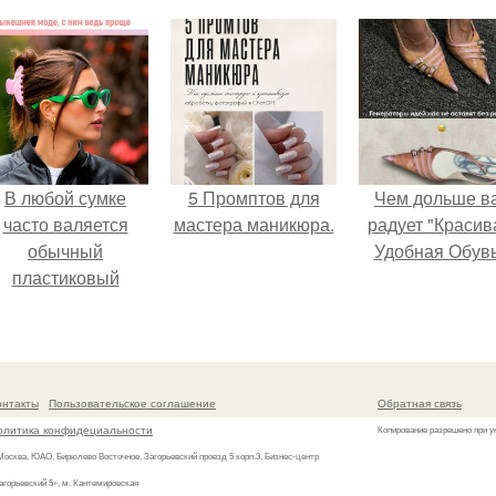
камеру.
всего 350 рублей.
В любой сумке
5 Промптов для
Чем дольше в
часто валяется
мастера маникюра.
радует "Красив
обычный
Удобная Обувь
пластиковый
крабик.
онтакты
Пользовательское соглашение
Обратная связь
олитика конфидециальности
Копирование разрешено при у
 Москва, ЮАО, Бирюлево Восточное, Загорьевский проезд 5 корп.3, Бизнес-центр
агорьевский 5», м. Кантемировская