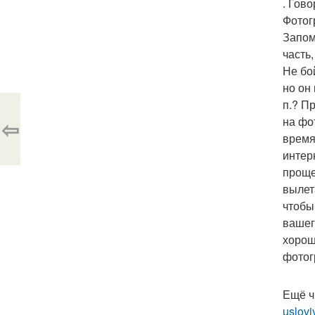
. Гов
Фотог
Запом
часть
Не бо
но он
п.? П
на фо
⇦
время
интер
проще
вылет
чтобы
вашег
хорош
фотог
Ещё ч
uslovi