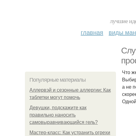
лучшие иде
главная
виды ма
Слу
про
Что ж
Выбир
Популярные материалы
а не 
Аллервэй и сезонные аллергии: Как
скоре
таблетки могут помочь
Одной
Девушки, подскажите как
правильно наносить
самовыравнивающийся гель?
Мастер-класс: Как устранить огрехи