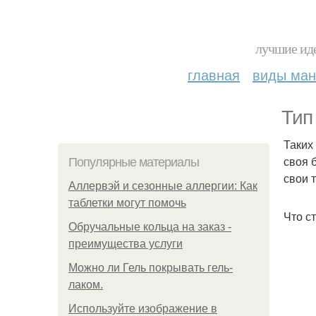
лучшие иде
главная
виды ма
Тип
Таких
своя 
Популярные материалы
свои т
Аллервэй и сезонные аллергии: Как
таблетки могут помочь
Что с
Обручальные кольца на заказ -
преимущества услуги
Можно ли Гель покрывать гель-
лаком.
Используйте изображение в