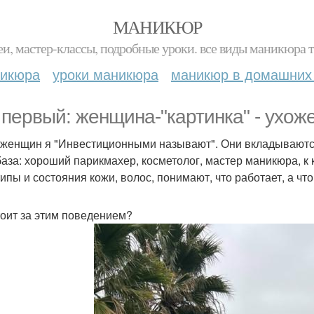
МАНИКЮР
и, мастер-классы, подробные уроки. все виды маникюра т
никюра
уроки маникюра
маникюр в домашних
 первый: женщина-"картинка" - ухоже
 женщин я "Инвестиционными называют". Они вкладываются 
база: хороший парикмахер, косметолог, мастер маникюра, к
ипы и состояния кожи, волос, понимают, что работает, а что
тоит за этим поведением?