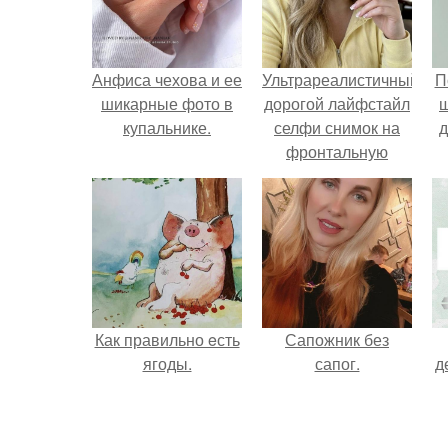
Анфиса чехова и ее
Ультрареалистичный
П
шикарные фото в
дорогой лайфстайл
купальнике.
селфи снимок на
д
фронтальную
камеру.
Как правильно eсть
Сапожник без
ягоды.
сапог.
д