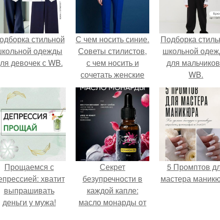
одборка стильной
С чем носить синие.
Подборка стиль
школьной одежды
Советы стилистов,
школьной оде
ля девочек с WB.
с чем носить и
для мальчиков
сочетать женские
WB.
синие брюки
Прощаемся с
Секрет
5 Промптов д
епрессией: хватит
безупречности в
мастера маникю
выпрашивать
каждой капле:
деньги у мужа!
масло монарды от
Demi Sweet.