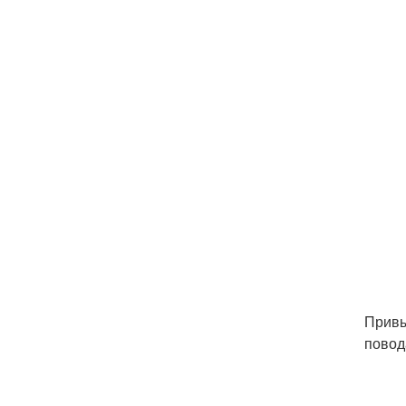
Привы
повод