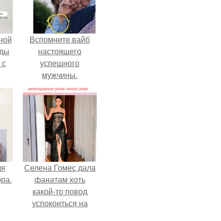
ной
Вспомните вайб
жды
настоящего
 с
успешного
мужчины.
ля
Селена Гомес дала
ра.
фанатам хоть
какой-то повод
успокоиться на
фоне всех