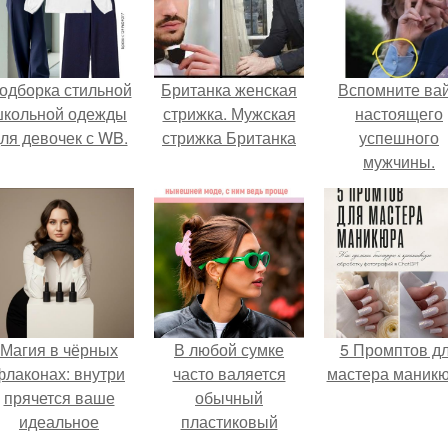
одборка стильной
Британка женская
Вспомните ва
школьной одежды
стрижка. Мужская
настоящего
ля девочек с WB.
стрижка Британка
успешного
мужчины.
Магия в чёрных
В любой сумке
5 Промптов д
флаконах: внутри
часто валяется
мастера маникю
прячется ваше
обычный
идеальное
пластиковый
настроение.
крабик.