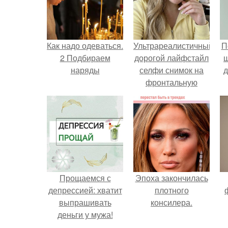
Как надо одеваться.
Ультрареалистичный
П
2 Подбираем
дорогой лайфстайл
наряды
селфи снимок на
д
фронтальную
камеру.
Прощаемся с
Эпоха закончилась
депрессией: хватит
плотного
выпрашивать
консилера.
деньги у мужа!