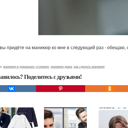
 вы придёте на маникюр ко мне в следующий раз - обещаю, 
и:
маникюр в домашних условиях
,
маникюр дома
,
как сделать маникюр
авилось? Поделитесь с друзьями!