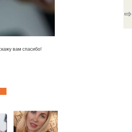
⇨
скажу вам спасибо!