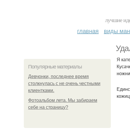
лучшие иде
главная
виды ма
Уда
Я кат
Кусач
Популярные материалы
ножни
Девчонки, последнее время
столкнулась с не очень честными
Единст
клиентками.
кожиц
Фотоальбом лета. Мы забираем
себе на страницу?