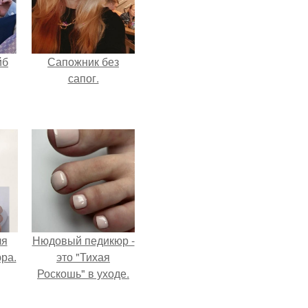
йб
Сапожник без
сапог.
ля
Нюдовый педикюр -
ра.
это "Тихая
Роскошь" в уходе.