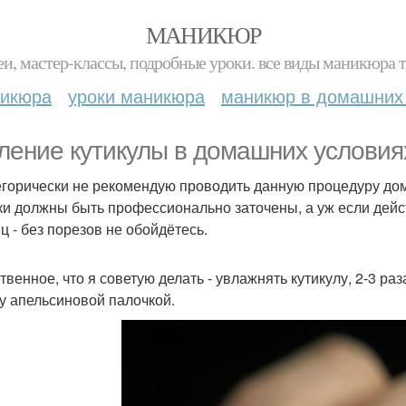
МАНИКЮР
и, мастер-классы, подробные уроки. все виды маникюра т
никюра
уроки маникюра
маникюр в домашних
ление кутикулы в домашних условия
егорически не рекомендую проводить данную процедуру дома
ки должны быть профессионально заточены, а уж если де
ц - без порезов не обойдётесь.
венное, что я советую делать - увлажнять кутикулу, 2-3 раз
у апельсиновой палочкой.