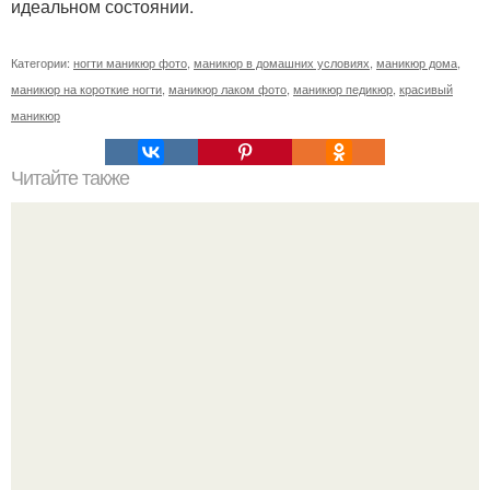
идеальном состоянии.
Категории:
ногти маникюр фото
,
маникюр в домашних условиях
,
маникюр дома
,
маникюр на короткие ногти
,
маникюр лаком фото
,
маникюр педикюр
,
красивый
маникюр
Читайте также
Чтобы ногти не ломались и не слоились - рецепты.