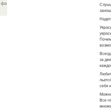
⇦
Слуша
занош
Надет
Украс
украс
Почем
возмо
Всегд
за дв
каждо
Любит
льется
себя 
Можно
Все ч
множи