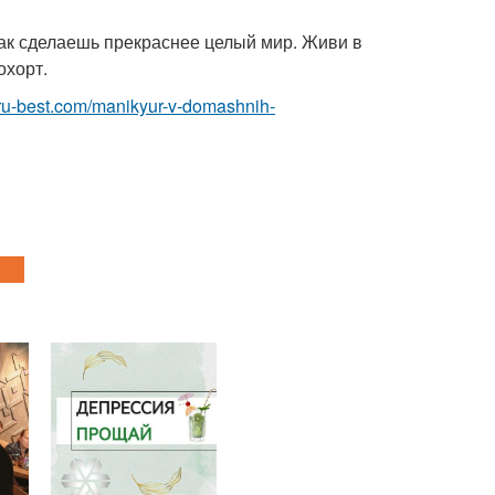
ак сделаешь прекраснее целый мир. Живи в
охорт.
.ru-best.com/manikyur-v-domashnih-