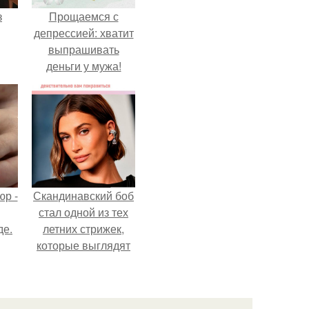
з
Прощаемся с
депрессией: хватит
выпрашивать
деньги у мужа!
р -
Скандинавский боб
стал одной из тех
де.
летних стрижек,
которые выглядят
очень просто.