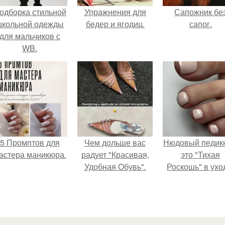
одборка стильной
Упражнения для
Сапожник бе
школьной одежды
бедер и ягодиц.
сапог.
для мальчиков с
WB.
5 Промптов для
Чем дольше вас
Нюдовый педикю
астера маникюра.
радует "Красивая,
это "Тихая
Удобная Обувь".
Роскошь" в ухо