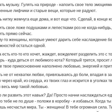
ть музыку. Гулять на природе - напоить свое тело эмоциям
енные лифчики и старые вещи, которые не радуют.
ь нитку жемчуга еще дома, и вот еще что. Сделай, в конце к
ить свое ложе подушками и лепестками роз не когда-нибудь,
ить прямо сейчас.
у-то женщины, которые умеют дарить себе наслаждение боль
жностей остаться одной.
а есть кто-то кто хочет, жаждет, вожделеет разделить это с
ерь - куда деться от любимого кота? Который трется, просит
е твое прикосновение наполнено любовью, энергией и при
ь не от нехватки любви, привязываясь до боли, впадая в за
 через край, из сердца, из твоих глаз и искрится в уголках
и весь мир такой любовью.
 ли развить этот навык? Да! Просто начни наслаждаться ед
то тебе не по душе - положи в коробку - и избавься. Когда
шь несчастья мира. Ты - женщина! В тебе огромная сила. 