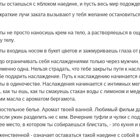
 ты остаешься с яблоком наедине, и пусть весь мир подожде
 краткие лучи заката вызывают у тебя желание остановиться.
 ты не просто наносишь крем на тело, а растворяешься в 
у телу.
 ты входишь носом в букет цветов и зажмуриваешь глаза от
до ограничивать себя наслаждениями только через мужчин.
еменно одна. Нельзя страдать, что тебе закрыты пути к насл
бе подарить наслаждение. Путь к наслаждению начинается 
 ты в одиночестве. Наслаждения начинается с интимных мело
, как ты ешь, как ты смакуешь стакан воды с лимоном и мед
ми масла с ароматом бергамота.
постельное белье. Аромат твоей ванной. Любимый фильм да
если ужин разделить не с кем. Вечерние туфли и чулки с по
ее место, в котором ты собираешься блистать, - это кухня и
женственной - означает оставаться такой наедине с собой в