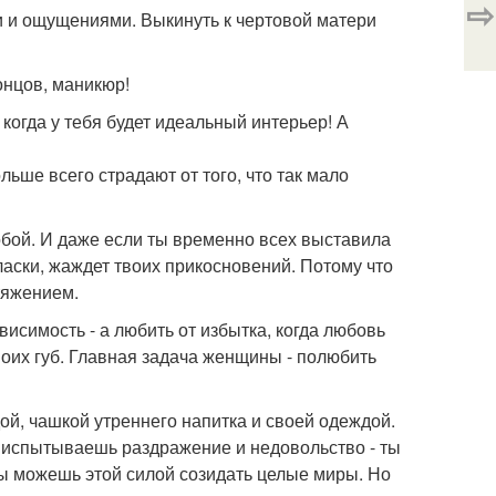
⇨
и и ощущениями. Выкинуть к чертовой матери
онцов, маникюр!
 когда у тебя будет идеальный интерьер! А
ше всего страдают от того, что так мало
 тобой. И даже если ты временно всех выставила
 ласки, жаждет твоих прикосновений. Потому что
тяжением.
висимость - а любить от избытка, когда любовь
 твоих губ. Главная задача женщины - полюбить
ой, чашкой утреннего напитка и своей одеждой.
 ты испытываешь раздражение и недовольство - ты
Ты можешь этой силой созидать целые миры. Но