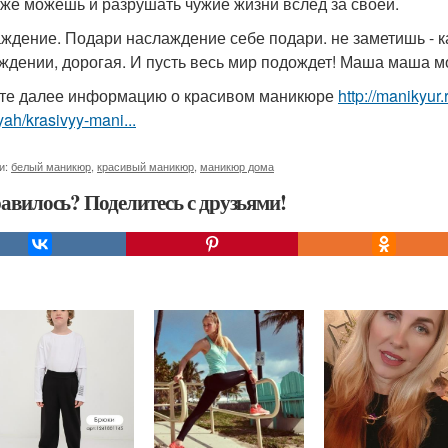
кже можешь и разрушать чужие жизни вслед за своей.
ждение. Подари наслаждение себе подари. не заметишь - к
ждении, дорогая. И пусть весь мир подождет! Маша маша м
те далее информацию о красивом маникюре
http://manikyur
yah/krasivyy-mani...
и:
белый маникюр
,
красивый маникюр
,
маникюр дома
авилось? Поделитесь с друзьями!