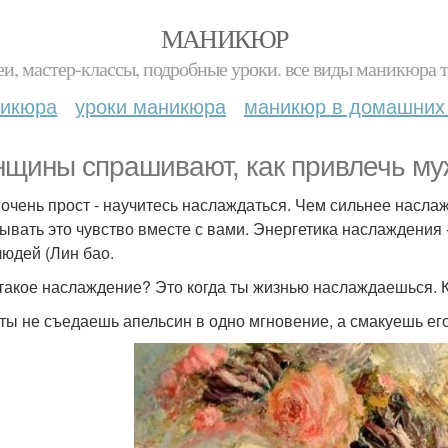
МАНИКЮР
и, мастер-классы, подробные уроки. все виды маникюра т
никюра
уроки маникюра
маникюр в домашних
щины спрашивают, как привлечь му
 очень прост - научитесь наслаждаться. Чем сильнее насла
ывать это чувство вместе с вами. Энергетика наслаждения 
людей (Лин бао.
 такое наслаждение? Это когда ты жизнью наслаждаешься.
 ты не съедаешь апельсин в одно мгновение, а смакуешь его