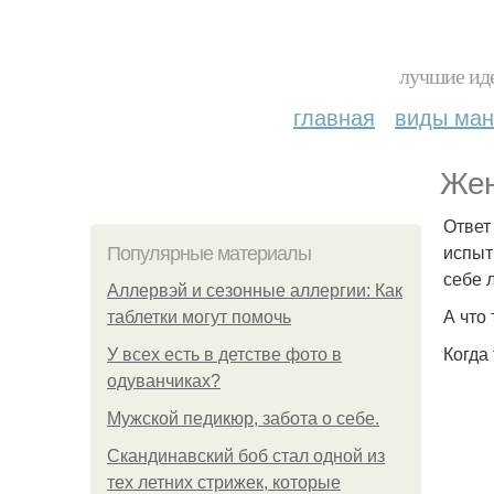
лучшие иде
главная
виды ма
Жен
Ответ
испыт
Популярные материалы
себе 
Аллервэй и сезонные аллергии: Как
А что
таблетки могут помочь
Когда
У всех есть в детстве фото в
одуванчиках?
Мужской педикюр, забота о себе.
Скандинавский боб стал одной из
тех летних стрижек, которые