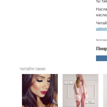
ты та
Насла
насла
Читай
uslovi
Категори
Понр
Читайте также