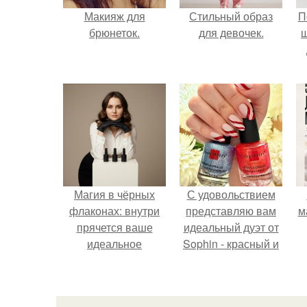
Макияж для
Стильный образ
П
брюнеток.
для девочек.
Магия в чёрных
С удовольствием
флаконах: внутри
представляю вам
м
прячется ваше
идеальный дуэт от
идеальное
Sophin - красный и
настроение.
синий оттенки Sand
Effect номер 0299 и
номер 0262.