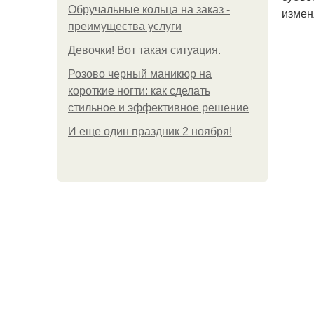
Обручальные кольца на заказ -
измен
преимущества услуги
Девочки! Вот такая ситуация.
Розово черный маникюр на
короткие ногти: как сделать
стильное и эффективное решение
И еще один праздник 2 ноября!