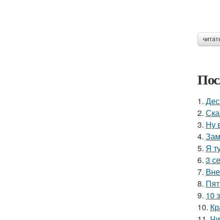
читат
Пос
1.
Дес
2.
Ска
3.
Ну 
4.
Зам
5.
Я т
6.
3 с
7.
Вне
8.
Пят
9.
10 
10.
Кр
11.
Чи