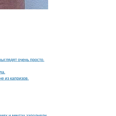
выглядят очень просто.
ла.
не из капризов.
иях и мечтах заполняли.