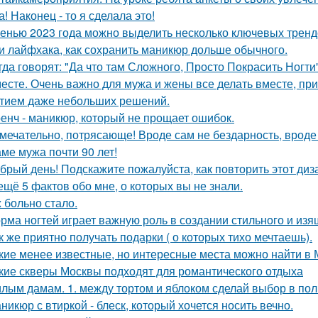
а! Наконец - то я сделала это!
енью 2023 года можно выделить несколько ключевых тренд
и лайфхака, как сохранить маникюр дольше обычного.
гда говорят: "Да что там Сложного, Просто Покрасить Ногти"
есте. Очень важно для мужа и жены все делать вместе, пр
тием даже небольших решений.
енч - маникюр, который не прощает ошибок.
мечательно, потрясающе! Вроде сам не бездарность, вроде 
ме мужа почти 90 лет!
брый день! Подскажите пожалуйста, как повторить этот диз
ещё 5 фактов обо мне, о которых вы не знали.
 больно стало.
рма ногтей играет важную роль в создании стильного и изя
к же приятно получать подарки ( о которых тихо мечтаешь).
кие менее известные, но интересные места можно найти в 
кие скверы Москвы подходят для романтического отдыха
лым дамам. 1. между тортом и яблоком сделай выбор в пол
никюр с втиркой - блеск, который хочется носить вечно.