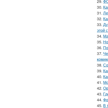
29.
ФО
30.
Ка
31.
Ле
32.
Ка
33.
Ду
этой 
34.
Ма
35.
Но
36.
По
37.
Че
комик
38.
Со
39.
Ка
40.
Ка
41.
Мо
42.
Ор
43.
Гд
44.
Фо
45.
В 