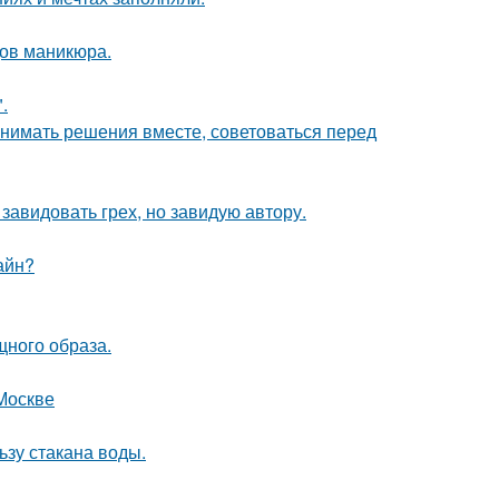
ов маникюра.
.
инимать решения вместе, советоваться перед
завидовать грех, но завидую автору.
айн?
щного образа.
Москве
ьзу стакана воды.