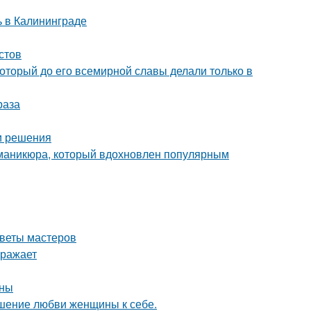
 в Калининграде
стов
оторый до его всемирной славы делали только в
раза
 и решения
д маникюра, который вдохновлен популярным
оветы мастеров
оражает
йны
тношение любви женщины к себе.