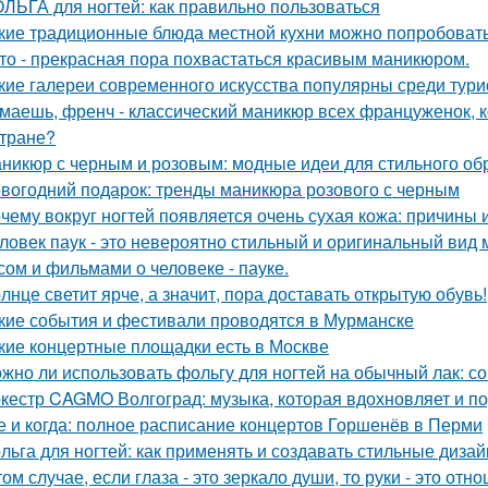
ЛЬГА для ногтей: как правильно пользоваться
кие традиционные блюда местной кухни можно попробовать
то - прекрасная пора похвастаться красивым маникюром.
кие галереи современного искусства популярны среди тури
маешь, френч - классический маникюр всех француженок, к
стране?
никюр с черным и розовым: модные идеи для стильного об
вогодний подарок: тренды маникюра розового с черным
чему вокруг ногтей появляется очень сухая кожа: причины
ловек паук - это невероятно стильный и оригинальный ви
сом и фильмами о человеке - пауке.
лнце светит ярче, а значит, пора доставать открытую обувь!
кие события и фестивали проводятся в Мурманске
кие концертные площадки есть в Москве
жно ли использовать фольгу для ногтей на обычный лак: с
кестр CAGMO Волгоград: музыка, которая вдохновляет и п
е и когда: полное расписание концертов Горшенёв в Перми
льга для ногтей: как применять и создавать стильные диза
том случае, если глаза - это зеркало души, то руки - это о