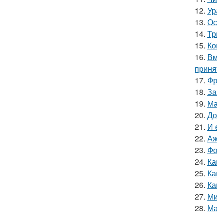
12.
Ур
13.
Ос
14.
Тр
15.
Ко
16.
Вм
приня
17.
Фр
18.
За
19.
Ма
20.
До
21.
И 
22.
Аж
23.
Фо
24.
Ка
25.
Ка
26.
Ка
27.
Ми
28.
Ма