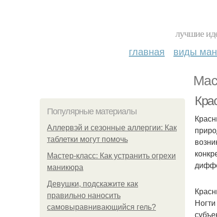
лучшие иде
главная
виды ма
Мас
Крас
Популярные материалы
Красн
Аллервэй и сезонные аллергии: Как
приро
таблетки могут помочь
возни
конкр
Мастер-класс: Как устранить огрехи
диффе
маникюра
Девушки, подскажите как
Красн
правильно наносить
Ногти
самовыравнивающийся гель?
субъе