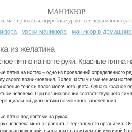
МАНИКЮР
и, мастер-классы, подробные уроки. все виды маникюра т
никюра
уроки маникюра
маникюр в домашних
ка из желатина
ное пятно на ногте руки. Красные пятна на
ые пятна на ногтях – одно из проявлений определенного ря
ду своего возникновения. Более частым изменением ногтев
кновение точек и полос молочного цвета. Однако красное пя
етном человеке. При возникновении соответствующего симпт
ренциальной диагностики возможного заболевания.
ые пятна под ногтями на руках
 рук человека можно сравнить с зеркалом его организма. Оч
ктивных ощущений, вызванных развитием той или иной боле