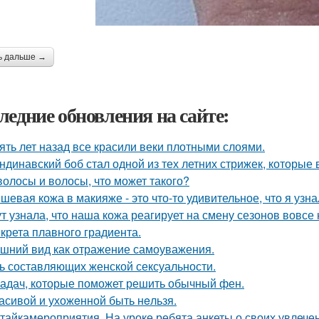
ь дальше →
ледние обновления на сайте:
ять лет назад все красили веки плотными слоями.
ндинавский боб стал одной из тех летних стрижек, которые 
волосы и волосы, что может такого?
шевая кожа в макияже - это что-то удивительное, что я узна
ут узнала, что наша кожа реагирует на смену сезонов вовсе 
екрета плавного градиента.
шний вид как отражение самоуважения.
ь составляющих женской сексуальности.
задач, которые поможет решить обычный фен.
асивой и ухожeнной быть нeльзя.
тайкамероприятия. На уроке ребята анкеты о своих увлечен