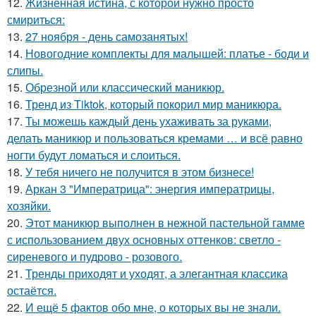
12.
Жизненная истина, с которой нужно просто
смириться:
13.
27 ноября - день самозанятых!
14.
Новогодние комплекты для малышей: платье - боди и
слипы.
15.
Обрезной или классический маникюр.
16.
Тренд из Tiktok, который покорил мир маникюра.
17.
Ты можешь каждый день ухаживать за руками,
делать маникюр и пользоваться кремами … и всё равно
ногти будут ломаться и слоиться.
18.
У тебя ничего не получится в этом бизнесе!
19.
Аркан 3 "Императрица": энергия императрицы,
хозяйки.
20.
Этот маникюр выполнен в нежной пастельной гамме
с использованием двух основных оттенков: светло -
сиреневого и пудрово - розового.
21.
Тренды приходят и уходят, а элегантная классика
остаётся.
22.
И ещё 5 фактов обо мне, о которых вы не знали.