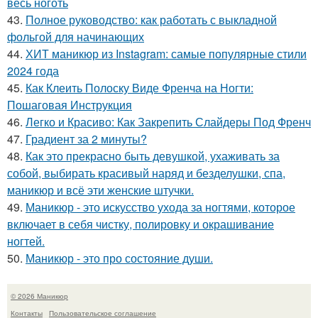
весь ноготь
43.
Полное руководство: как работать с выкладной
фольгой для начинающих
44.
ХИТ маникюр из Instagram: самые популярные стили
2024 года
45.
Как Клеить Полоску Виде Френча на Ногти:
Пошаговая Инструкция
46.
Легко и Красиво: Как Закрепить Слайдеры Под Френч
47.
Градиент за 2 минуты?
48.
Как это прекрасно быть девушкой, ухаживать за
собой, выбирать красивый наряд и безделушки, спа,
маникюр и всё эти женские штучки.
49.
Маникюр - это искусство ухода за ногтями, которое
включает в себя чистку, полировку и окрашивание
ногтей.
50.
Маникюр - это про состояние души.
© 2026 Маникюр
Контакты
Пользовательское соглашение