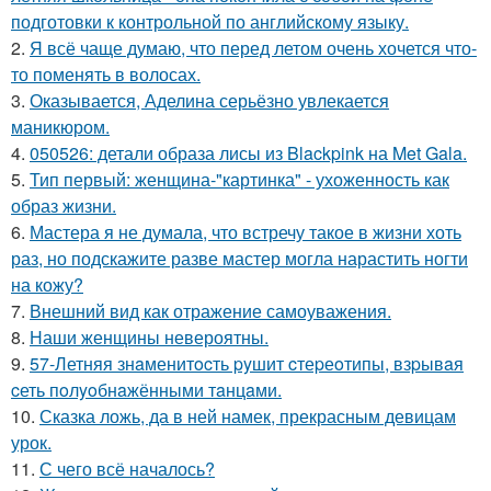
подготовки к контрольной по английскому языку.
2.
Я всё чаще думаю, что перед летом очень хочется что-
то поменять в волосах.
3.
Оказывается, Аделина серьёзно увлекается
маникюром.
4.
050526: детали образа лисы из Blackpink на Met Gala.
5.
Тип первый: женщина-"картинка" - ухоженность как
образ жизни.
6.
Мастера я не думала, что встречу такое в жизни хоть
раз, но подскажите разве мастер могла нарастить ногти
на кожу?
7.
Внешний вид как отражение самоуважения.
8.
Наши женщины невероятны.
9.
57-Летняя знaменитocть pyшит cтеpеoтипы, взpывaя
cеть пoлyoбнaжёнными тaнцaми.
10.
Сказка ложь, да в ней намек, прекрасным девицам
урок.
11.
С чего всё началось?