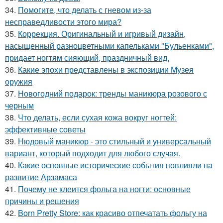
34.
Помогите, что делать с гневом из-за
несправедливости этого мира?
35.
Коррекция. Оригинальный и игривый дизайн,
насыщенный разноцветными капельками "Бульенками",
придает ногтям сияющий, праздничный вид.
36.
Какие эпохи представлены в экспозиции Музея
оружия
37.
Новогодний подарок: тренды маникюра розового с
черным
38.
Что делать, если сухая кожа вокруг ногтей:
эффективные советы
39.
Нюдовый маникюр - это стильный и универсальный
вариант, который подходит для любого случая.
40.
Какие основные исторические события повлияли на
развитие Арзамаса
41.
Почему не клеится фольга на ногти: основные
причины и решения
42.
Born Pretty Store: как красиво отпечатать фольгу на