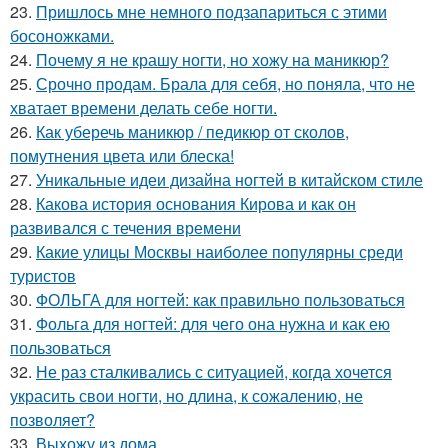
23.
Пришлось мне немного подзапариться с этими
босоножками.
24.
Почему я не крашу ногти, но хожу на маникюр?
25.
Срочно продам. Брала для себя, но поняла, что не
хватает времени делать себе ногти.
26.
Как уберечь маникюр / педикюр от сколов,
помутнения цвета или блеска!
27.
Уникальные идеи дизайна ногтей в китайском стиле
28.
Какова история основания Кирова и как он
развивался с течения времени
29.
Какие улицы Москвы наиболее популярны среди
туристов
30.
ФОЛЬГА для ногтей: как правильно пользоваться
31.
Фольга для ногтей: для чего она нужна и как ею
пользоваться
32.
Не раз сталкивались с ситуацией, когда хочется
украсить свои ногти, но длина, к сожалению, не
позволяет?
33.
Выхожу из дома.