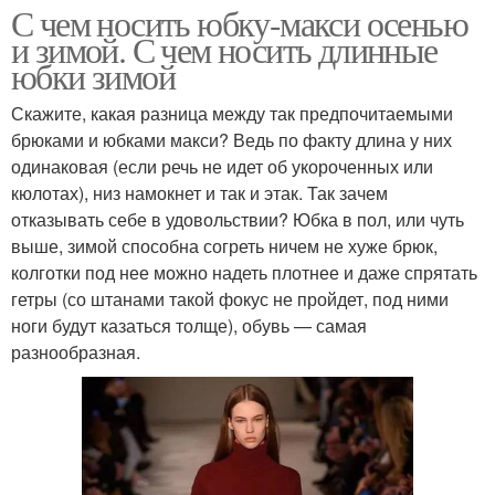
С чем носить юбку-макси осенью
и зимой. С чем носить длинные
юбки зимой
Скажите, какая разница между так предпочитаемыми
брюками и юбками макси? Ведь по факту длина у них
одинаковая (если речь не идет об укороченных или
кюлотах), низ намокнет и так и этак. Так зачем
отказывать себе в удовольствии? Юбка в пол, или чуть
выше, зимой способна согреть ничем не хуже брюк,
колготки под нее можно надеть плотнее и даже спрятать
гетры (со штанами такой фокус не пройдет, под ними
ноги будут казаться толще), обувь — самая
разнообразная.