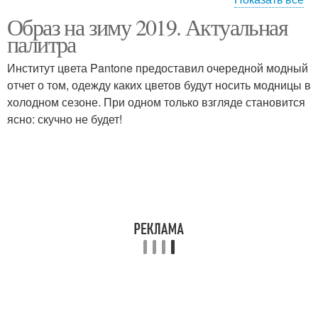
Образ на зиму 2019. Актуальная
Гид по модным неделям
Модный приговор
палитра
Институт цвета Pantone предоставил очередной модный
отчет о том, одежду каких цветов будут носить модницы в
холодном сезоне. При одном только взгляде становится
Модные советы
Модные очки
ясно: скучно не будет!