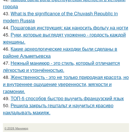
города
43.
What is the significance of the Chuvash Republic in
modern Russia
44.
Пошаговая инструкция: как наносить фольгу на ногти
45.
Руки, которые выглядят ухоженно - гордость каждой
женщины.
46.
Какие археологические находки были сделаны в
районе Альметьевска
47.
Нежный маникюр - это стиль, который отличается
лёгкостью и утончённостью.
48.
Женственность - это не только природная красота, но
и внутреннее ощущение уверенности, мягкости и
гармонии.
49.
ТОП-5 способов быстро выучить французский язык
50.
Решила закрыть гештальт и научиться красиво
накладывать макияж.
© 2026 Маникюр