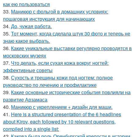
как ею пользоваться
33.
Маникюр с фольгой в домашних условиях:
пошаговая инструкция для начинающих
34.
До, чужая работа.
35.
Тот момент, когда сделала штук 30 фото и теперь не
знаю какое выбрать.
36.
Какие уникальные выставки регулярно проводятся в
московских музеях
37.
Что делать, если сухая кожа вокруг ногтей:
эффективные советы
38.
Сухость и трещины кожи под ногтем: полное
руководство по лечению и профилактике
39.
Какие основные исторические события повлияли на
развитие Арзамаса
40.
Маникюр с укреплением + дизайн для маши.
41.
Here is a structured presentation of the 6 headlines
about Kirov, each followed by 10 relevant questions,
compiled into a single list:
42.
Какова была роль Оренбургской крепости в истории