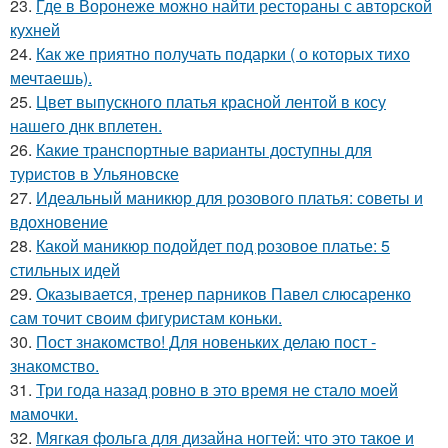
23.
Где в Воронеже можно найти рестораны с авторской
кухней
24.
Как же приятно получать подарки ( о которых тихо
мечтаешь).
25.
Цвет выпускного платья красной лентой в косу
нашего днк вплетен.
26.
Какие транспортные варианты доступны для
туристов в Ульяновске
27.
Идеальный маникюр для розового платья: советы и
вдохновение
28.
Какой маникюр подойдет под розовое платье: 5
стильных идей
29.
Оказывается, тренер парников Павел слюсаренко
сам точит своим фигуристам коньки.
30.
Пост знакомство! Для новеньких делаю пост -
знакомство.
31.
Три года назад ровно в это время не стало моей
мамочки.
32.
Мягкая фольга для дизайна ногтей: что это такое и