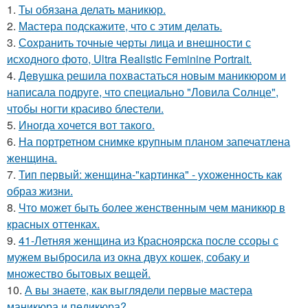
1.
Ты обязана делать маникюр.
2.
Мастера подскажите, что с этим делать.
3.
Сохранить точные черты лица и внешности с
исходного фото, Ultra Realistic Feminine Portrait.
4.
Дeвушка решила похвастаться новым маникюром и
написала подруге, что специально "Ловила Солнце",
чтобы ногти красиво блeстели.
5.
Иногда хочется вот такого.
6.
На портретном снимке крупным планом запечатлена
женщина.
7.
Тип первый: женщина-"картинка" - ухоженность как
образ жизни.
8.
Что может быть более женственным чем маникюр в
красных оттенках.
9.
41-Летняя женщина из Красноярска после ссоры с
мужем выбросила из окна двух кошек, собаку и
множество бытовых вещей.
10.
А вы знаете, как выглядели первые мастера
маникюра и педикюра?