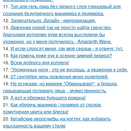
11.
Топ для гель лака без липкого слоя глянцевый для
создания безупречного маникюра и педикюра.
12.
Залипательно. Дизайн - импровизация.
13.
Девчонки порой так не просто найти средство,
благодаря которому руки всегда выглядели бы
ухоженно, но у меня получилось - Amaranth Wave.
14.
И если спросят меня, где моё сердце - я отвечу: тут.
15.
Как помочь коже рук в осенне-зимний период?
16.
Всем доброго дня коллеги!
17.
"Ухоженные ноги - это не роскошь, а уважение к себе.
18.
27 сентября день рождения моих родителей.
19.
Не осуждаю, но макияж "Обманывает", а борода,
скрывающая половину лица, - мужественность.
20.
А вот и обложка будущего романа!
21.
Как уберечь маникюр / педикюр от сколов,
помутнения цвета или блеска!
22.
Китайские иероглифы на ногтях: как добавить
изысканность вашему стилю