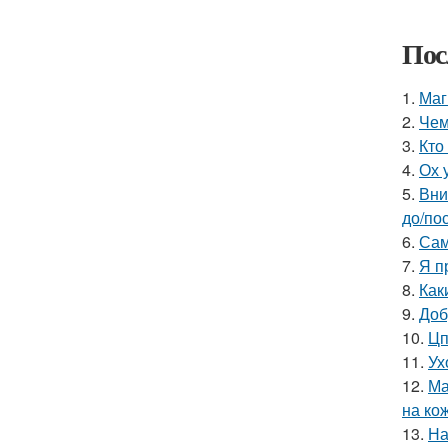
Пос
1.
Маг
2.
Чем
3.
Кто
4.
Ох 
5.
Вни
до/по
6.
Сам
7.
Я п
8.
Как
9.
Доб
10.
Цп
11.
Ух
12.
Ма
на ко
13.
На