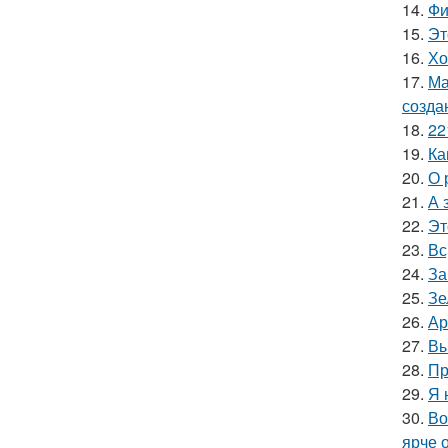
14.
Фи
15.
Эт
16.
Хо
17.
Ма
созда
18.
22
19.
Ка
20.
О 
21.
А 
22.
Эт
23.
Вс
24.
За
25.
Зе
26.
Ар
27.
Вы
28.
Пр
29.
Я 
30.
Во
ярче 