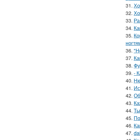
31.
Хо
32.
Хо
33.
Ра
34.
Ка
35.
Ко
ногтя
36.
"Н
37.
Ка
38.
Фу
39.
- 
40.
Ню
41.
Ис
42.
Об
43.
Ка
44.
Ты
45.
По
46.
Ка
47.
da