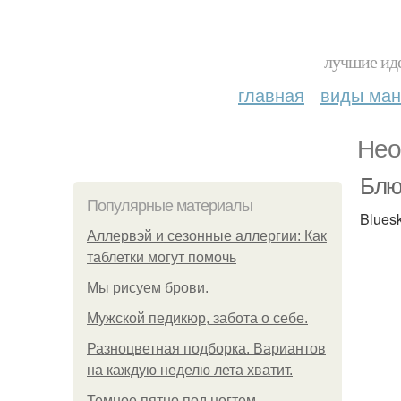
лучшие иде
главная
виды ма
Нео
Блю
Популярные материалы
Blues
Аллервэй и сезонные аллергии: Как
таблетки могут помочь
Мы рисуем брови.
Мужской педикюр, забота о себе.
Разноцветная подборка. Вариантов
на каждую неделю лета хватит.
Темное пятно под ногтем.