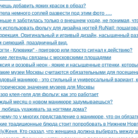
чешь добавить ярких красок в образ?
тела немного соплей развести под этим фото ….
ньше я заботилась только о внешнем уходе, не понимая, чт
к использовать фольгу для дизайна ногтей RuNail: пошагов
ррекция. Оригинальный и игривый дизайн, насыщенный раз
м сияющий, праздничный вид.
огти - Клювики" - приговор или просто сигнал к действию?
кие легенды связаны с московскими площадями
ксия и розовый неон - яркие и насыщенные оттенки, котор
Какие музеи Москвы считаются обязательными для посещен
довый маникюр - это стильный и универсальный вариант, к
торическое значение музеев для Москвы
зор клея-геля для фольги: как это работает
ждый месяц о новом маникюре задумываешься?
 любишь ухаживать за ногтями дома?
чему-то у многих представление о маникюре, что он обязате
кие традиционные блюда стоит попробовать в Нижнем Нов
ilyЖеня. Кто сказал, что женщина должна выбирать между 