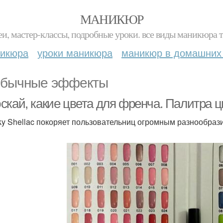
МАНИКЮР
и, мастер-классы, подробные уроки. все виды маникюра т
никюра
уроки маникюра
маникюр в домашних
бычные эффекты
скай, какие цвета для френча. Палитра ц
ky Shellac покоряет пользовательниц огромным разнообраз