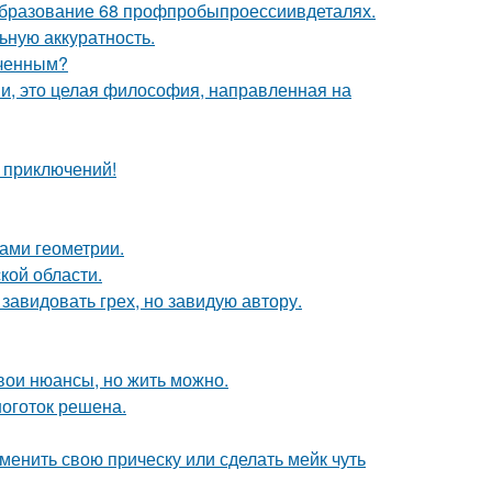
бразование 68 профпробыпроессиивдеталях.
ьную аккуратность.
еченным?
ми, это целая философия, направленная на
х приключений!
ами геометрии.
кой области.
завидовать грех, но завидую автору.
свои нюансы, но жить можно.
оготок решена.
зменить свою прическу или сделать мейк чуть