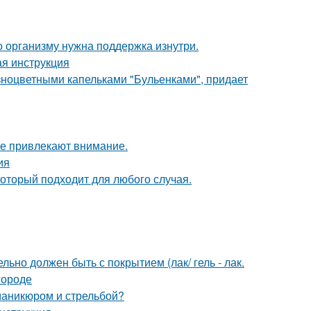
о организму нужна поддержка изнутри.
ая инструкция
ноцветными капельками "Бульенками", придает
ые привлекают внимание.
ия
оторый подходит для любого случая.
льно должен быть с покрытием (лак/ гель - лак.
городе
маникюром и стрельбой?