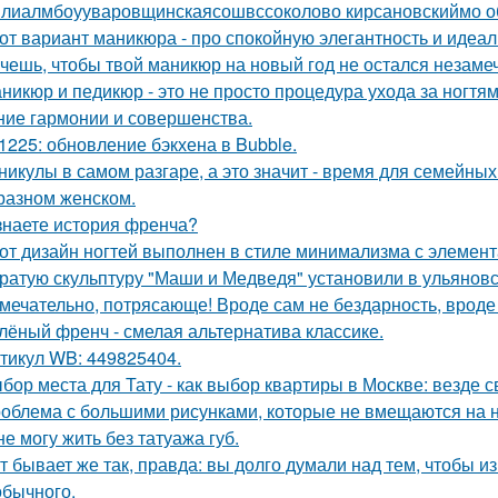
лиалмбоууваровщинскаясошвссоколово кирсановскиймо о
от вариант маникюра - про спокойную элегантность и идеал
чешь, чтобы твой маникюр на новый год не остался незам
никюр и педикюр - это не просто процедура ухода за ногтя
ние гармонии и совершенства.
1225: обновление бэкхена в Bubble.
никулы в самом разгаре, а это значит - время для семейны
разном женском.
знаете история френча?
от дизайн ногтей выполнен в стиле минимализма с элемент
ратую скульптуру "Маши и Медведя" установили в ульяновс
мечательно, потрясающе! Вроде сам не бездарность, вроде 
лёный френч - смелая альтернатива классике.
тикул WB: 449825404.
бор места для Тату - как выбор квартиры в Москве: везде 
облема с большими рисунками, которые не вмещаются на н
не могу жить без татуажа губ.
т бывает же так, правда: вы долго думали над тем, чтобы и
обычного.