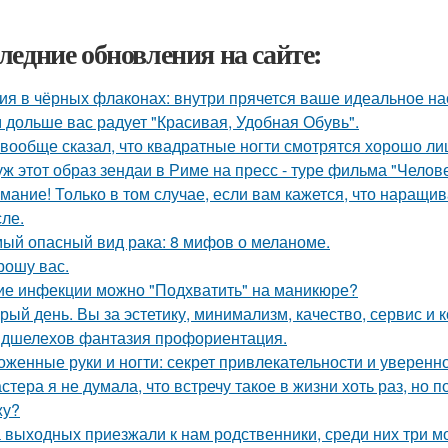
ледние обновления на сайте:
ия в чёрных флаконах: внутри прячется ваше идеальное на
 дольше вас радует "Красивая, Удобная Обувь".
 вообще сказал, что квадратные ногти смотрятся хорошо ли
уж этот образ зендаи в Риме на пресс - туре фильма "Челове
мание! Только в том случае, если вам кажется, что наращи
сле.
ый опасный вид рака: 8 мифов о меланоме.
рошу вас.
ие инфекции можно "Подхватить" на маникюре?
рый день. Вы за эстетику, минимализм, качество, сервис и
дшелехов фантазия профориентация.
оженные руки и ногти: секрет привлекательности и уверенно
стера я не думала, что встречу такое в жизни хоть раз, но 
жу?
 выходных приезжали к нам родственники, среди них три мо