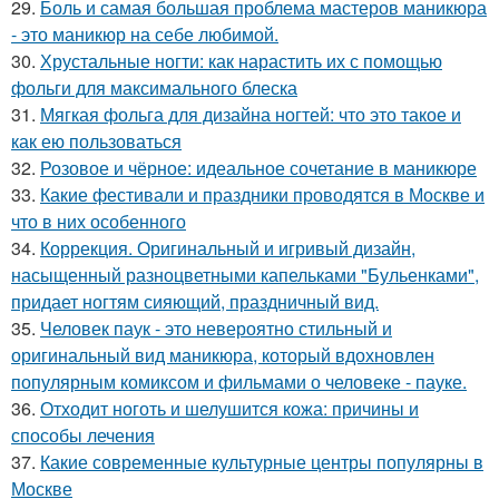
29.
Боль и самая большая проблема мастеров маникюра
- это маникюр на себе любимой.
30.
Хрустальные ногти: как нарастить их с помощью
фольги для максимального блеска
31.
Мягкая фольга для дизайна ногтей: что это такое и
как ею пользоваться
32.
Розовое и чёрное: идеальное сочетание в маникюре
33.
Какие фестивали и праздники проводятся в Москве и
что в них особенного
34.
Коррекция. Оригинальный и игривый дизайн,
насыщенный разноцветными капельками "Бульенками",
придает ногтям сияющий, праздничный вид.
35.
Человек паук - это невероятно стильный и
оригинальный вид маникюра, который вдохновлен
популярным комиксом и фильмами о человеке - пауке.
36.
Отходит ноготь и шелушится кожа: причины и
способы лечения
37.
Какие современные культурные центры популярны в
Москве