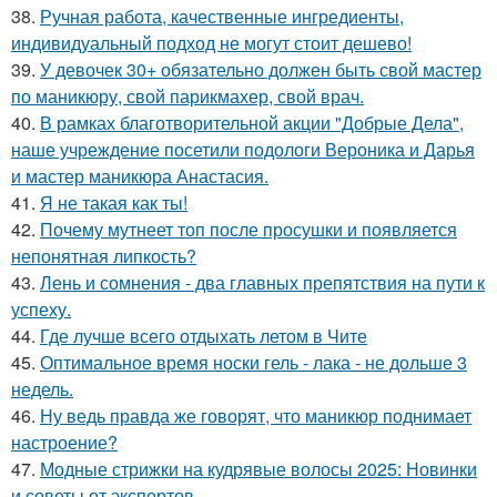
38.
Ручная работа, качественные ингредиенты,
индивидуальный подход не могут стоит дешево!
39.
У девочек 30+ обязательно должен быть свой мастер
по маникюру, свой парикмахер, свой врач.
40.
В рамках благотворительной акции "Добрые Дела",
наше учреждение посетили подологи Вероника и Дарья
и мастер маникюра Анастасия.
41.
Я не такая как ты!
42.
Почему мутнеет топ после просушки и появляется
непонятная липкость?
43.
Лень и сомнения - два главных препятствия на пути к
успеху.
44.
Где лучше всего отдыхать летом в Чите
45.
Оптимальное время носки гель - лака - не дольше 3
недель.
46.
Ну ведь правда же говорят, что маникюр поднимает
настроение?
47.
Модные стрижки на кудрявые волосы 2025: Новинки
и советы от экспертов