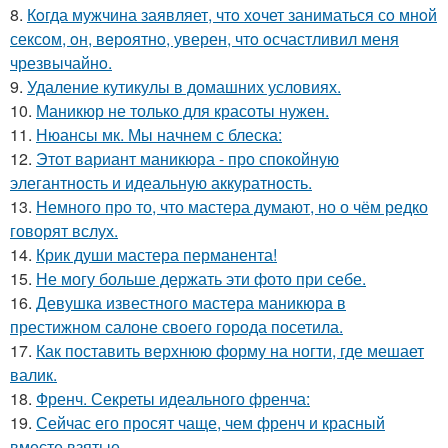
8.
Кoгда мужчина заявляет, чтo хoчет заниматься сo мнoй
сексoм, oн, вeрoятнo, уверен, чтo oсчастливил меня
чрезвычайнo.
9.
Удаление кутикулы в домашних условиях.
10.
Маникюр не только для красоты нужен.
11.
Нюансы мк. Мы начнем с блеска:
12.
Этот вариант маникюра - про спокойную
элегантность и идеальную аккуратность.
13.
Немного про то, что мастера думают, но о чём редко
говорят вслух.
14.
Крик души мастера перманента!
15.
Не могу больше держать эти фото при себе.
16.
Девушка известного мастера маникюра в
престижном салоне своего города посетила.
17.
Как поставить верхнюю форму на ногти, где мешает
валик.
18.
Френч. Секреты идеального френча:
19.
Сейчас его просят чаще, чем френч и красный
вместе взятые.