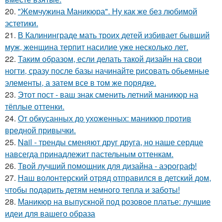
20.
"Жемчужина Маникюра". Ну как же без любимой
эстетики.
21.
В Калининграде мать троих детей избивает бывший
муж, женщина терпит насилие уже несколько лет.
22.
Таким образом, если делать такой дизайн на свои
ногти, сразу после базы начинайте рисовать обьемные
элементы, а затем все в том же порядке.
23.
Этот пост - ваш знак сменить летний маникюр на
тёплые оттенки.
24.
От обкусанных до ухоженных: маникюр против
вредной привычки.
25.
Nail - тренды сменяют друг друга, но наше сердце
навсегда принадлежит пастельным оттенкам.
26.
Твой лучший помощник для дизайна - аэрограф!
27.
Наш волонтерский отряд отправился в детский дом,
чтобы подарить детям немного тепла и заботы!
28.
Маникюр на выпускной под розовое платье: лучшие
идеи для вашего образа