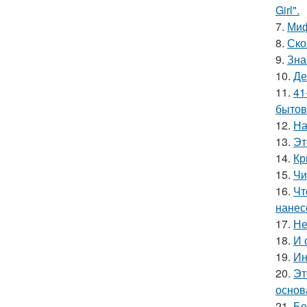
Girl".
7.
Миф
8.
Ско
9.
Зна
10.
Де
11.
41
бытов
12.
На
13.
Эт
14.
Кр
15.
Чи
16.
Чт
нанес
17.
Не
18.
И 
19.
Ин
20.
Эт
основ
21.
Бе