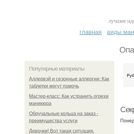
лучшие иде
главная
виды ма
Опа
Популярные материалы
Руб
Аллервэй и сезонные аллергии: Как
таблетки могут помочь
Мастер-класс: Как устранить огрехи
маникюра
Секр
Обручальные кольца на заказ -
Понед
преимущества услуги
Девочки! Вот такая ситуация.