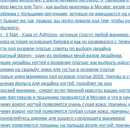
бор места для Тату - как выбор квартиры в Москве: везде 
облема с большими рисунками, которые не вмещаются на н
т бывает же так, правда: вы долго думали над тем, чтобы и
обычного.
п - 3 Nail - Хака от Adricoco, которые спасут любой маникюр.
кова история основания Кирова и как он развивался с тече
гти под розовое платье: советы по выбору дизайна
ратный френч - один из любимых мной видов дизайном.
чшие дизайны ногтей к розовому платью: как выбрать идеа
никюр на свадьбу: идеи для гостьи в розовом платье
повые идеи маникюра под розовое платье 2025: тренды и с
ычная фольга для дизайна ногтей: подойдет ли она
онский маникюр - секрет естественной красоты ваших ногте
кие фестивали и праздники проводятся в Москве и что в ни
чему вокруг ногтей появляется очень сухая кожа: причины
чему вокруг ногтей появляется грубая сухая кожа: причин
охновляйтесь идеями для вашего следующего маникюра!
чему появляются трещины на пальцах возле ногтей: причи