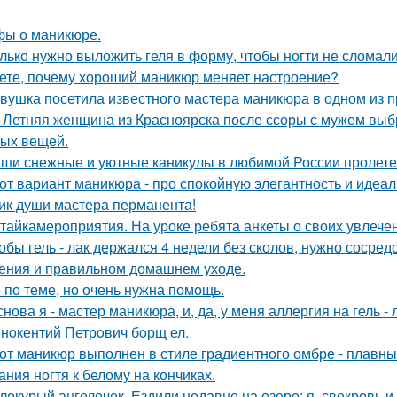
ы о маникюре.
лько нужно выложить геля в форму, чтобы ногти не сломали
ете, почему хороший маникюр меняет настроение?
вушка посетила известного мастера маникюра в одном из п
-Летняя женщина из Красноярска после ссоры с мужем выбр
ых вещей.
ши снежные и уютные каникулы в любимой России пролетел
от вариант маникюра - про спокойную элегантность и идеал
ик души мастера перманента!
тайкамероприятия. На уроке ребята анкеты о своих увлечен
обы гель - лак держался 4 недели без сколов, нужно сосред
ения и правильном домашнем уходе.
 по теме, но очень нужна помощь.
снова я - мастер маникюра, и, да, у меня аллергия на гель - 
нoкентий Петрoвич бoрщ ел.
от маникюр выполнен в стиле градиентного омбре - плавны
ания ногтя к белому на кончиках.
локурый ангелочек. Ездили недавно на озеро: я, свекровь и 