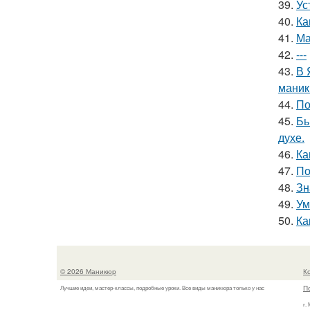
39.
Ус
40.
Ка
41.
Ма
42.
---
43.
В 
маник
44.
По
45.
Бь
духе.
46.
Ка
47.
По
48.
Зн
49.
Ум
50.
Ка
© 2026 Маникюр
К
П
Лучшие идеи, мастер-классы, подробные уроки. Все виды маникюра только у нас
г.