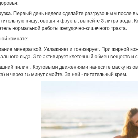
доровья:
грузка. Первый день недели сделайте разгрузочным после в
стительную пищу, овощи и фрукты, выпейте 3 литра воды. Ко
атель нормальной работы желудочно-кишечного тракта.
ной комнате:
вание минералкой. Увлажняет и тонизирует. При жирной ко
ального льда. Это активирует клеточный обмен веществ и 
ашний пилинг. Круговыми движениями нанесите маску из овся
а) и через 15 минут смойте. За ней - питательный крем.