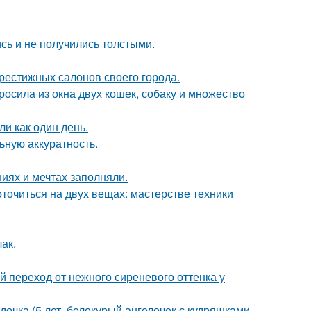
сь и не получились толстыми.
рестижных салонов своего города.
осила из окна двух кошек, собаку и множество
и как один день.
ьную аккуратность.
иях и мечтах заполняли.
оточиться на двух вещах: мастерстве техники
лак.
й переход от нежного сиреневого оттенка у
дочка (5 лет, белокурый ангелочек с кудряшками.