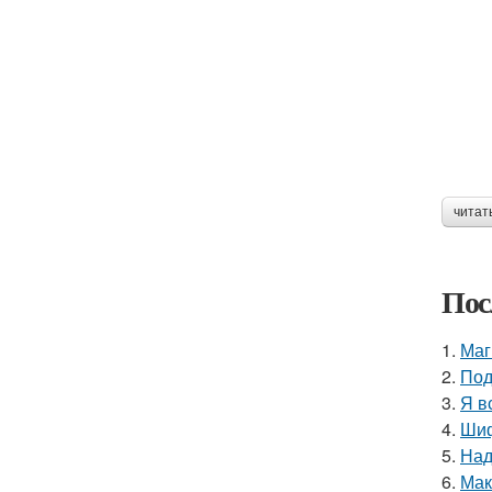
читат
Пос
1.
Маг
2.
Под
3.
Я в
4.
Шиф
5.
Над
6.
Мак