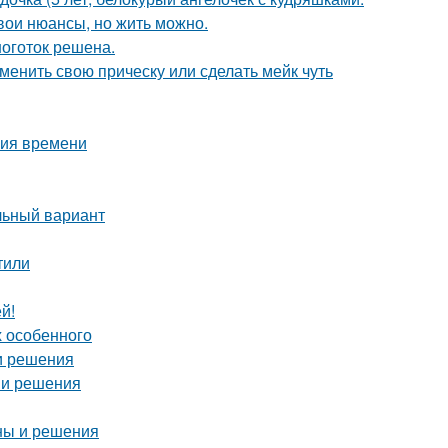
свои нюансы, но жить можно.
оготок решена.
зменить свою прическу или сделать мейк чуть
ния времени
льный вариант
тили
й!
х особенного
 и решения
ы и решения
ны и решения