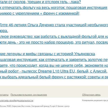
тали от сколов, трещин и отслоек гель - лака?
к отпечатать фольгу на весь ноготок: пошаговая инструкция
никюр с укреплением + френч с изюминкой!
Ялте 46-летняя Ольга Дяченко стала участницей необычного
юра.
лное руководство: как работать с выкладной фольгой для
юти день - это не просто набор процедур, это ритуал, посв
кие легенды и мифы связаны с историей Ульяновска
шаговая инструкция: как отпечатать и закрепить золотую п
аете, что происходит, когда вы не цените себя, экономите н
ный робот - пылесос Dreame L10 Ultra EU, белый, с Алисой.
к выбрать идеальный белый френч с растяжкой: советы и 
онтакты
Пользовательское соглашение
Обратная связь
олитика конфидециальности
Копирование разрешено при у
 Москва, ЮАО, Бирюлево Восточное, Загорьевский проезд 5 корп.3, Бизнес-центр