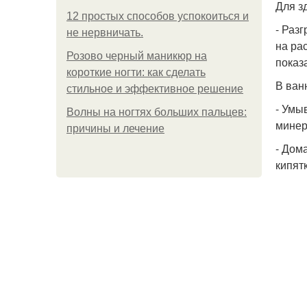
Для з
12 простых способов успокоиться и
- Раз
не нервничать.
на ра
Розово черный маникюр на
показ
короткие ногти: как сделать
В ван
стильное и эффективное решение
- Умы
Волны на ногтях больших пальцев:
минер
причины и лечение
- Дом
кипятк