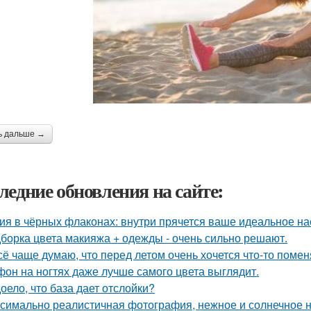
ь дальше →
ледние обновления на сайте:
ия в чёрных флаконах: внутри прячется ваше идеальное на
борка цвета макияжа + одежды - очень сильно решают.
сё чаще думаю, что перед летом очень хочется что-то помен
он на ногтях даже лучше самого цвета выглядит.
оело, что база дает отслойки?
симально реалистичная фотография, нежное и солнечное на