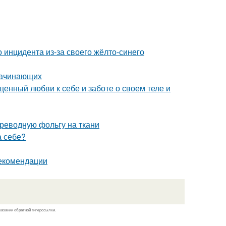
 инцидента из-за своего жёлто-синего
 начинающих
ященный любви к себе и заботе о своем теле и
ереводную фольгу на ткани
а себе?
рекомендации
казании обратной гиперссылки.