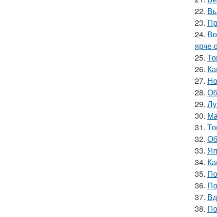
22.
Вы
23.
Пр
24.
Во
ярче 
25.
То
26.
Ка
27.
Но
28.
Об
29.
Лу
30.
Ма
31.
То
32.
Об
33.
Яп
34.
Ка
35.
По
36.
По
37.
Вд
38.
По