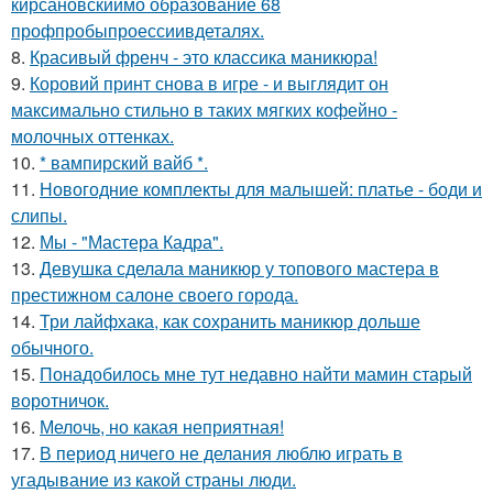
кирсановскиймо образование 68
профпробыпроессиивдеталях.
8.
Красивый френч - это классика маникюра!
9.
Коровий принт снова в игре - и выглядит он
максимально стильно в таких мягких кофейно -
молочных оттенках.
10.
* вампирский вайб *.
11.
Новогодние комплекты для малышей: платье - боди и
слипы.
12.
Мы - "Мастера Кадра".
13.
Девушка сделала маникюр у топового мастера в
престижном салоне своего города.
14.
Три лайфхака, как сохранить маникюр дольше
обычного.
15.
Понадобилось мне тут недавно найти мамин старый
воротничок.
16.
Мелочь, но какая неприятная!
17.
В период ничего не делания люблю играть в
угадывание из какой страны люди.