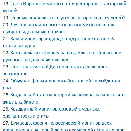
18.
Где в Воронеже можно найти рестораны с авторской
кухней
19.
Почему появляются заусенцы у взрослых и у детей?
20.
Лучшие дизайны ногтей к розовому платью: как
выбрать идеальный вариант
21.
Какой маникюр подойдет под розовое платье: 5
стильных идей
22.
Как отпечатать фольгу на базу или топ: Пошаговое
руководство для начинающих
23.
Пост знакомство! Для новеньких делаю пост -
знакомство.
24.
Обычная фольга для дизайна ногтей: подойдет ли
она
25.
Когда я работала мастером маникюра, казалось, что
живу в кабинете.
26.
Квадратный маникюр розовый с черным:
элегантность и стиль
27.
Думаешь, френч - классический маникюр всех
француженок, который до его всемирной славы делали