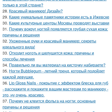
только в этой стране?
28.
Красивый маникюр! Дизайн?
29.
Какие уникальные памятники истории есть в Ижевске
30.
Какие культурные центры Москвы проводят выставки
31.
Почему вокруг ногтей появляется грубая сухая кожа:
причины и решения
32.
Ухоженные руки и красивый маникюр: секреты
идеального вида!
33.
Отходит ноготь и шелушится кожа: причины и
способы лечения
34.
Правильно ли вы материал на кисточку набираете?
35.
Ногти Bubblegum - летний тренд, который подойдет
каждой девушке.
36.
Lip Gloss Nails - покрытие с эффектом блеска для губ
- расскажите и покажите вашим мастерам по маникюру -
это, ну очень, красиво.
37.
Почему не клеится фольга на ногти: основные
причины и решения