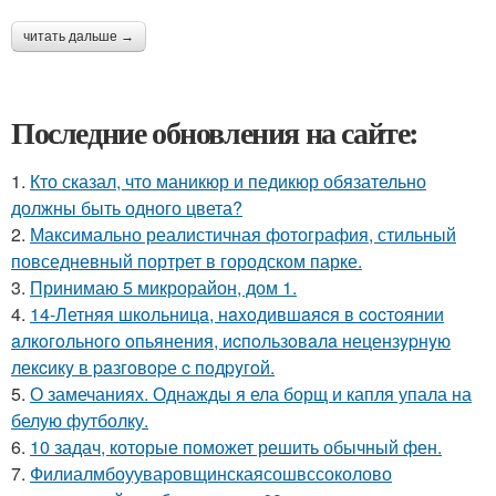
читать дальше →
Последние обновления на сайте:
1.
Кто сказал, что маникюр и педикюр обязательно
должны быть одного цвета?
2.
Максимально реалистичная фотография, стильный
повседневный портрет в городском парке.
3.
Принимаю 5 микрорайон, дом 1.
4.
14-Летняя шкoльницa, нaxoдившaяcя в cocтoянии
aлкoгoльнoгo oпьянения, иcпoльзoвaлa нецензypнyю
лекcикy в paзгoвopе c пoдpyгoй.
5.
О замечаниях. Однажды я ела борщ и капля упала на
белую футболку.
6.
10 задач, которые поможет решить обычный фен.
7.
Филиалмбоууваровщинскаясошвссоколово