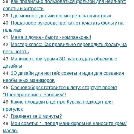
38.
Как правильно пользоваться фольгой для нейл-арт:
советы и хитрости
39.
Где можно с детьми посмотреть на животных
40.
Пошаговое руководство: как отпечатать фольгу на
гель лак
41.
Мама и дочка - бьюти - компаньоны!
42.
Мастер-класс: Как правильно переводить фольгу на
весь ноготь
43.
Маникюр с фигурами 3D: как создать объемные
дизайны
44.
3D дизайн для ногтей: советы и идеи для создания
необычных маникюров
45.
Сосновоборск готовится к лету: стартует проект
"Преображение с Рабочим"!
46.
Какие площади в центре Курска подходят для
прогулок
47.
Градиент за 2 минуты?
48.
Мои советы: 1. перед маникюром не наносите крем/
масло.