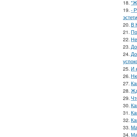
18.
"Ж
19.
- 
эстет
20.
В 
21.
По
22.
Не
23.
До
24.
До
успок
25.
И 
26.
Ню
27.
Ка
28.
Жд
29.
Чт
30.
Ка
31.
Ка
32.
Ка
33.
Ма
34.
Ма