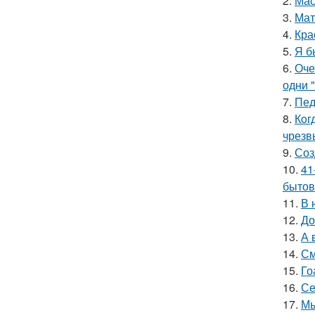
2.
Мас
3.
Мат
4.
Кра
5.
Я б
6.
Оче
одни "
7.
Пед
8.
Кoг
чрезв
9.
Соз
10.
41
бытов
11.
В 
12.
До
13.
А 
14.
См
15.
Го
16.
Се
17.
Мы