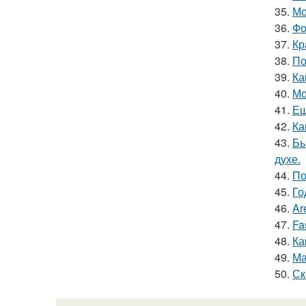
35.
Мо
36.
Фо
37.
Кр
38.
По
39.
Ка
40.
Мо
41.
Ещ
42.
Ка
43.
Бь
духе.
44.
По
45.
Го
46.
Ar
47.
Fa
48.
Ка
49.
Ма
50.
Ск