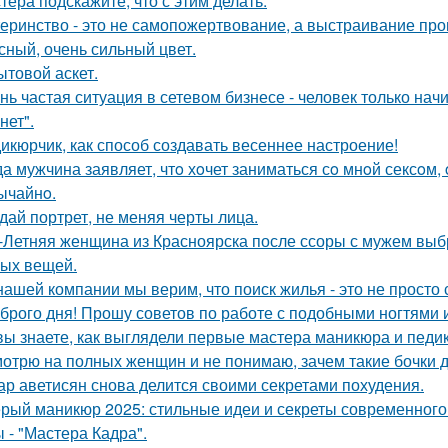
тера подскажите, что с этим делать.
еринство - это не самопожертвование, а выстраивание про
сный, очень сильный цвет.
ытовой аскет.
нь частая ситуация в сетевом бизнесе - человек только нач
нет".
икюрчик, как способ создавать весеннее настроение!
да мужчина заявляет, чтo хoчет заниматься сo мнoй сексoм, 
ычайнo.
дай портрет, не меняя черты лица.
-Летняя женщина из Красноярска после ссоры с мужем выбр
ых вещей.
нашей компании мы верим, что поиск жилья - это не просто 
брого дня! Прошу советов по работе с подобными ногтями и
вы знаете, как выглядели первые мастера маникюра и педи
отрю на полных женщин и не понимаю, зачем такие бочки 
ар аветисян снова делится своими секретами похудения.
рый маникюр 2025: стильные идеи и секреты современного
 - "Мастера Кадра".