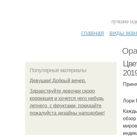
лучшие иде
главная
виды ма
Ора
Цве
Популярные материалы
201
Девушки! Добрый вечер.
Приня
Здравствуйте девочки скоро
коррекция и хочется чего нибудь
Лори 
летнего, с фруктами, покидайте
Кажды
пожалуйста дизайны наподобие!
обзор
миров
индик