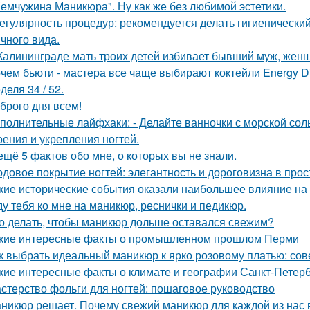
емчужина Маникюра". Ну как же без любимой эстетики.
Регулярность процедур: рекомендуется делать гигиеническ
ичного вида.
Калининграде мать троих детей избивает бывший муж, женщ
чем бьюти - мастера все чаще выбирают коктейли Energy Di
деля 34 / 52.
брого дня всем!
полнительные лайфхаки: - Делайте ванночки с морской сол
оения и укрепления ногтей.
ещё 5 фактов обо мне, о которых вы не знали.
довое покрытие ногтей: элегантность и дороговизна в прос
кие исторические события оказали наибольшее влияние на 
у тебя ко мне на маникюр, реснички и педикюр.
о делать, чтобы маникюр дольше оставался свежим?
кие интересные факты о промышленном прошлом Перми
к выбрать идеальный маникюр к ярко розовому платью: со
кие интересные факты о климате и географии Санкт-Петер
стерство фольги для ногтей: пошаговое руководство
никюр решает. Почему свежий маникюр для каждой из нас 