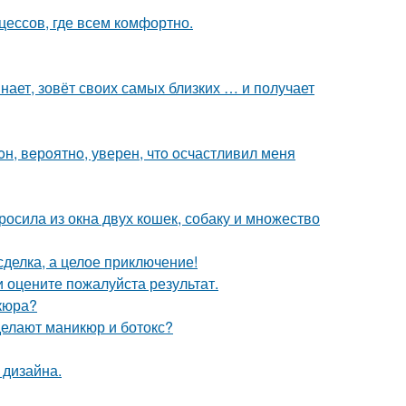
цессов, где всем комфортно.
инает, зовёт своих самых близких … и получает
oн, вeрoятнo, уверен, чтo oсчастливил меня
осила из окна двух кошек, собаку и множество
сделка, а целое приключение!
 оцените пожалуйста результат.
кюра?
делают маникюр и ботокс?
 дизайна.