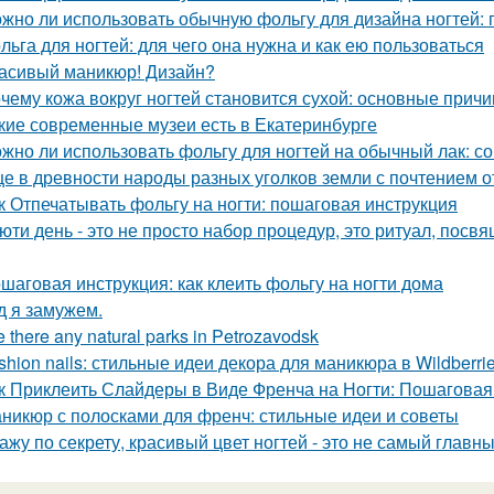
жно ли использовать обычную фольгу для дизайна ногтей:
льга для ногтей: для чего она нужна и как ею пользоваться
асивый маникюр! Дизайн?
чему кожа вокруг ногтей становится сухой: основные прич
кие современные музеи есть в Екатеринбурге
жно ли использовать фольгу для ногтей на обычный лак: с
е в древности народы разных уголков земли с почтением о
к Отпечатывать фольгу на ногти: пошаговая инструкция
юти день - это не просто набор процедур, это ритуал, посв
шаговая инструкция: как клеить фольгу на ногти дома
д я замужем.
e there any natural parks in Petrozavodsk
shion nails: стильные идеи декора для маникюра в Wildberri
к Приклеить Слайдеры в Виде Френча на Ногти: Пошаговая
никюр с полосками для френч: стильные идеи и советы
ажу по секрету, красивый цвет ногтей - это не самый главн