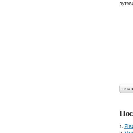
путев
читат
Пос
1.
Я в