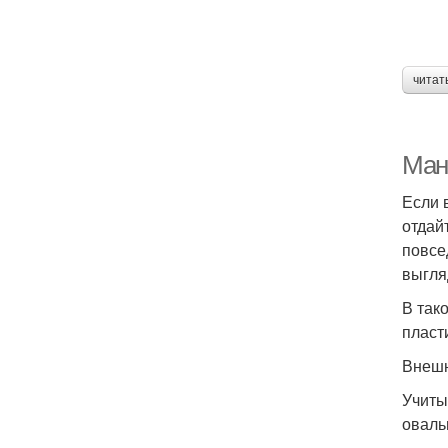
читат
Ман
Если 
отдай
повсе
выгля
В так
пласт
Внешн
Учиты
оваль