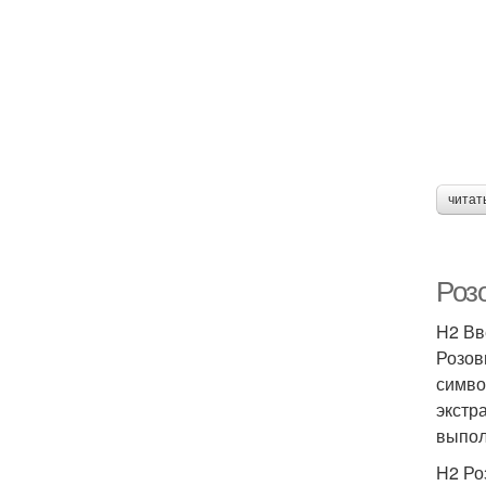
читат
Роз
H2 Вв
Розов
симво
экстр
выпол
H2 Ро