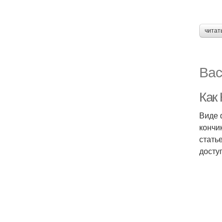
читат
Вас
Как
Виде 
кончи
стать
досту