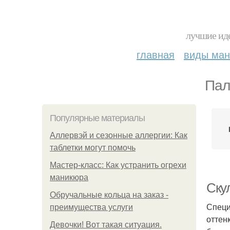
лучшие иде
главная
виды ма
Пал
Популярные материалы
Аллервэй и сезонные аллергии: Как
таблетки могут помочь
Мастер-класс: Как устранить огрехи
маникюра
Ску
Обручальные кольца на заказ -
Специ
преимущества услуги
оттен
Девочки! Вот такая ситуация.