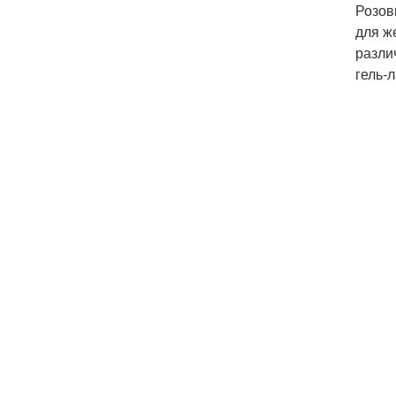
Розов
для ж
разли
гель-