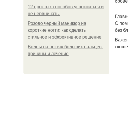
брове
12 простых способов успокоиться и
не нервничать.
Главн
С пом
Розово черный маникюр на
без бл
короткие ногти: как сделать
стильное и эффективное решение
Важен
скоше
Волны на ногтях больших пальцев:
причины и лечение