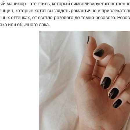
ый маникюр - это стиль, который символизирует женственно
енщин, которые хотят выглядеть романтично и привлекател
чных оттенках, от светло-розового до темно-розового. Ро
лака или обычного лака.