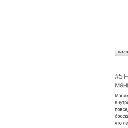
читат
#5 
ман
Маник
внутр
повсе
броск
что л