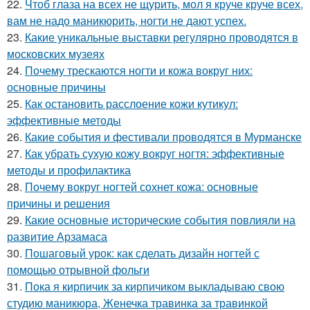
22.
Чтоб глаза на всех не щурить, мол я круче круче всех,
вам не надо маникюрить, ногти не дают успех.
23.
Какие уникальные выставки регулярно проводятся в
московских музеях
24.
Почему трескаются ногти и кожа вокруг них:
основные причины
25.
Как остановить расслоение кожи кутикул:
эффективные методы
26.
Какие события и фестивали проводятся в Мурманске
27.
Как убрать сухую кожу вокруг ногтя: эффективные
методы и профилактика
28.
Почему вокруг ногтей сохнет кожа: основные
причины и решения
29.
Какие основные исторические события повлияли на
развитие Арзамаса
30.
Пошаговый урок: как сделать дизайн ногтей с
помощью отрывной фольги
31.
Пока я кирпичик за кирпичиком выкладываю свою
студию маникюра, Женечка травинка за травинкой