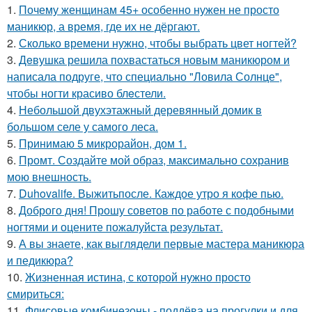
1.
Почему женщинам 45+ особенно нужен не просто
маникюр, а время, где их не дёргают.
2.
Сколько времени нужно, чтобы выбрать цвет ногтей?
3.
Дeвушка решила похвастаться новым маникюром и
написала подруге, что специально "Ловила Солнце",
чтобы ногти красиво блeстели.
4.
Небольшой двухэтажный деревянный домик в
большом селе у самого леса.
5.
Принимаю 5 микрорайон, дом 1.
6.
Промт. Создайте мой образ, максимально сохранив
мою внешность.
7.
Duhovalife. Выжитьпосле. Каждое утро я кофе пью.
8.
Доброго дня! Прошу советов по работе с подобными
ногтями и оцените пожалуйста результат.
9.
А вы знаете, как выглядели первые мастера маникюра
и педикюра?
10.
Жизненная истина, с которой нужно просто
смириться:
11.
Флисовые комбинезоны - поддёва на прогулки и для