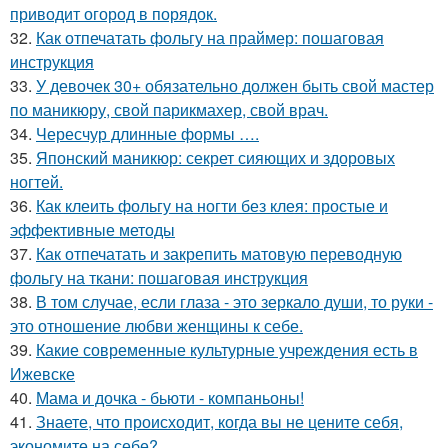
приводит огород в порядок.
32.
Как отпечатать фольгу на праймер: пошаговая
инструкция
33.
У девочек 30+ обязательно должен быть свой мастер
по маникюру, свой парикмахер, свой врач.
34.
Чересчур длинные формы ….
35.
Японский маникюр: секрет сияющих и здоровых
ногтей.
36.
Как клеить фольгу на ногти без клея: простые и
эффективные методы
37.
Как отпечатать и закрепить матовую переводную
фольгу на ткани: пошаговая инструкция
38.
В том случае, если глаза - это зеркало души, то руки -
это отношение любви женщины к себе.
39.
Какие современные культурные учреждения есть в
Ижевске
40.
Мама и дочка - бьюти - компаньоны!
41.
Знаете, что происходит, когда вы не цените себя,
экономите на себе?