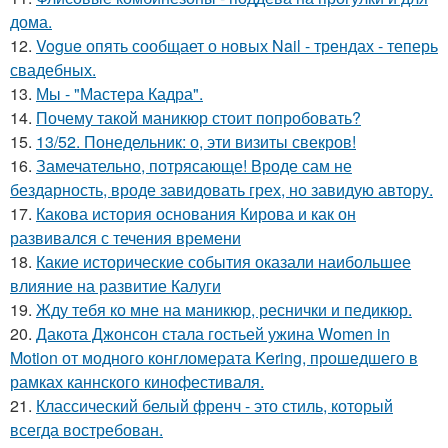
дома.
12.
Vogue опять сообщает о новых Nail - трендах - теперь
свадебных.
13.
Мы - "Мастера Кадра".
14.
Почему такой маникюр стоит попробовать?
15.
13/52. Понедельник: о, эти визиты свекров!
16.
Замечательно, потрясающе! Вроде сам не
бездарность, вроде завидовать грех, но завидую автору.
17.
Какова история основания Кирова и как он
развивался с течения времени
18.
Какие исторические события оказали наибольшее
влияние на развитие Калуги
19.
Жду тебя ко мне на маникюр, реснички и педикюр.
20.
Дакота Джонсон стала гостьей ужина Women in
Motion от модного конгломерата Kering, прошедшего в
рамках каннского кинофестиваля.
21.
Классический белый френч - это стиль, который
всегда востребован.