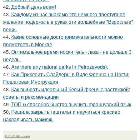
42.
Добрый день всем!
43.
Каждому из нас знакомо это немного преступное
желание подержать в руках эти волшебные "Взрослые"
вещи.
44.
Какие основные достопримечательности можно
посмотреть в Москве
45.
Оптимальное время носки гель - лака - не дольше 3
недель.
46.
Are there any natural parks in Petrozavodsk
47.
Как Приклеить Слайдеры в Виде Френча на Ногти:
Пошаговая Инструкция
48.
Как выбрать идеальный белый френч с растяжкой:
советы и рекомендации
49.
ТОП-5 способов быстро выучить французский язык
50.
Решила закрыть гештальт и научиться красиво
накладывать макияж.
© 2026 Маникюр