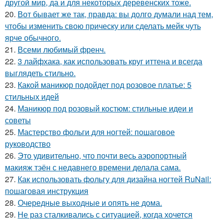
другой мир, да и для некоторых деревенских тоже.
20.
Вот бывает же так, правда: вы долго думали над тем,
чтобы изменить свою прическу или сделать мейк чуть
ярче обычного.
21.
Всеми любимый френч.
22.
3 лайфхака, как использовать круг иттена и всегда
выглядеть стильно.
23.
Какой маникюр подойдет под розовое платье: 5
стильных идей
24.
Маникюр под розовый костюм: стильные идеи и
советы
25.
Мастерство фольги для ногтей: пошаговое
руководство
26.
Это удивительно, что почти весь аэропортный
макияж тэён с недавнего времени делала сама.
27.
Как использовать фольгу для дизайна ногтей RuNail:
пошаговая инструкция
28.
Очередные выходные и опять не дома.
29.
Не раз сталкивались с ситуацией, когда хочется