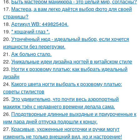
16.
Быть мастером маникюра - это целый мир, согласны?
17.
Мастера, а вам легко даётся выбор фото для своей
страницы?
18.
Артикул WB: 449825404.
19.
* кошачий глаз *.
20.
Утончённый нюд - идеальный выбор, если хочется
изящности без перегрузки.
21.
Аж больно стало.
22.
Уникальные идеи дизайна ногтей в китайском стиле
23.
Ногти к розовому платью: как выбрать идеальный
дизайн
24.
Какого цвета ногти выбрать к розовому платью:
советы стилистов
25.
Это удивительно, что почти весь аэропортный
макияж тэён с недавнего времени делала сама.
26.
Плодотворные длинные выходные и приуроченные к
ним пара дней отпуска подошли к концу.
27.
Красивые, ухоженные ноготочки и ручки могут
изменить не только внешний вид, но и настроение!