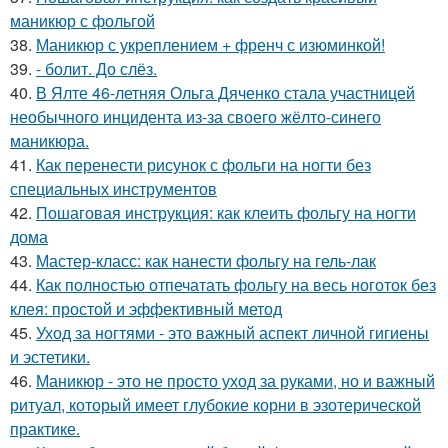
маникюр с фольгой
38.
Маникюр с укреплением + френч с изюминкой!
39.
- болит. До слёз.
40.
В Ялте 46-летняя Ольга Дяченко стала участницей
необычного инцидента из-за своего жёлто-синего
маникюра.
41.
Как перенести рисунок с фольги на ногти без
специальных инструментов
42.
Пошаговая инструкция: как клеить фольгу на ногти
дома
43.
Мастер-класс: как нанести фольгу на гель-лак
44.
Как полностью отпечатать фольгу на весь ноготок без
клея: простой и эффективный метод
45.
Уход за ногтями - это важный аспект личной гигиены
и эстетики.
46.
Маникюр - это не просто уход за руками, но и важный
ритуал, который имеет глубокие корни в эзотерической
практике.