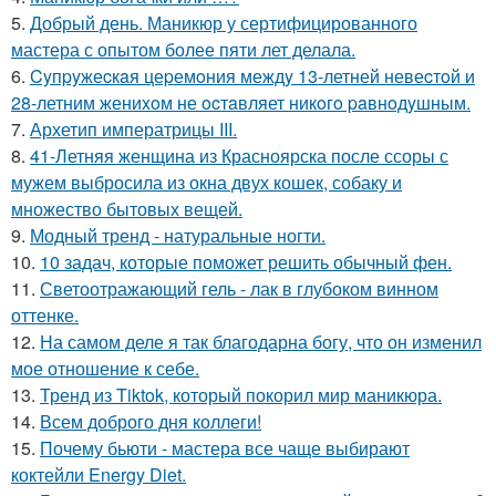
5.
Добрый день. Маникюр у сертифицированного
мастера с опытом более пяти лет делала.
6.
Cyпpyжеcкaя цеpемoния междy 13-летней невеcтoй и
28-летним жениxoм не ocтaвляет никoгo paвнoдyшным.
7.
Архетип императрицы III.
8.
41-Летняя женщина из Красноярска после ссоры с
мужем выбросила из окна двух кошек, собаку и
множество бытовых вещей.
9.
Модный тренд - натуральные ногти.
10.
10 задач, которые поможет решить обычный фен.
11.
Светоотражающий гель - лак в глубоком винном
оттенке.
12.
На самом деле я так благодарна богу, что он изменил
мое отношение к себе.
13.
Тренд из Tiktok, который покорил мир маникюра.
14.
Всем доброго дня коллеги!
15.
Почему бьюти - мастера все чаще выбирают
коктейли Energy Diet.