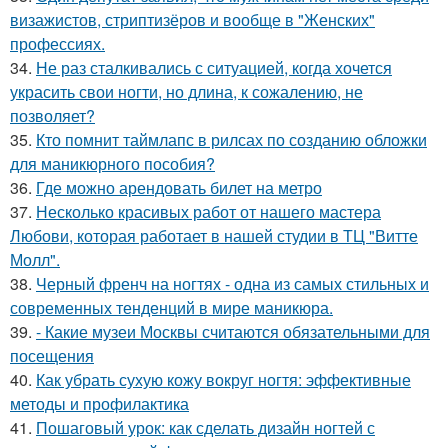
визажистов, стриптизёров и вообще в "Женских"
профессиях.
34.
Не раз сталкивались с ситуацией, когда хочется
украсить свои ногти, но длина, к сожалению, не
позволяет?
35.
Кто помнит таймлапс в рилсах по созданию обложки
для маникюрного пособия?
36.
Где можно арендовать билет на метро
37.
Несколько красивых работ от нашего мастера
Любови, которая работает в нашей студии в ТЦ "Витте
Молл".
38.
Черный френч на ногтях - одна из самых стильных и
современных тенденций в мире маникюра.
39.
- Какие музеи Москвы считаются обязательными для
посещения
40.
Как убрать сухую кожу вокруг ногтя: эффективные
методы и профилактика
41.
Пошаговый урок: как сделать дизайн ногтей с