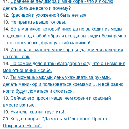
11.
Сравнение педикюра и маникюра - что я люблю
делать больше всего и почему?
12.
Красивой и ухожeнной быть нeльзя.
13.
Не прыгать выше головы.
14.
Есть маникюр, который никогда не выходит из моды,
подходит под любой образ и всегда выглядит безупречно
- это, конечно же, французский маникюр!
15.
И снова я - мастер маникюра, и, да, у меня аллергия
на гель - лак.
16.
На самом деле я так благодарна богу, что он изменил
мое отношение к себе.
17.
Ты можешь каждый день ухаживать за руками,
делать маникюр и пользоваться кремами … и всё равно
ногти будут ломаться и слоиться.
18.
Сейчас его просят чаще, чем френч и красный
вместе взятые.
19.
Учитель, хватит грустить!
20.
Когда говорят: "Да что там Сложного, Просто
Покрасить Ногти".