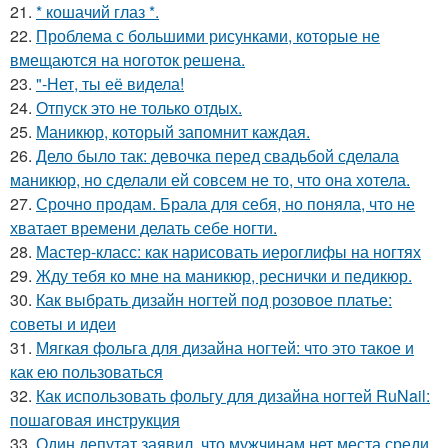
21.
* кошачий глаз *.
22.
Проблема с большими рисунками, которые не
вмещаются на ноготок решена.
23.
"-Нет, ты её видела!
24.
Отпуск это не только отдых.
25.
Маникюр, который запомнит каждая.
26.
Дело было так: девочка перед свадьбой сделала
маникюр, но сделали ей совсем не то, что она хотела.
27.
Срочно продам. Брала для себя, но поняла, что не
хватает времени делать себе ногти.
28.
Мастер-класс: как нарисовать иероглифы на ногтях
29.
Жду тебя ко мне на маникюр, реснички и педикюр.
30.
Как выбрать дизайн ногтей под розовое платье:
советы и идеи
31.
Мягкая фольга для дизайна ногтей: что это такое и
как ею пользоваться
32.
Как использовать фольгу для дизайна ногтей RuNail:
пошаговая инструкция
33.
Один депутат заявил, что мужчинам нет места среди