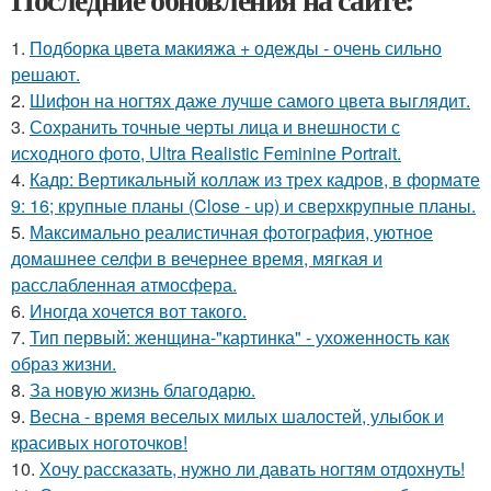
1.
Подборка цвета макияжа + одежды - очень сильно
решают.
2.
Шифон на ногтях даже лучше самого цвета выглядит.
3.
Сохранить точные черты лица и внешности с
исходного фото, Ultra Realistic Feminine Portrait.
4.
Кадр: Вертикальный коллаж из трех кадров, в формате
9: 16; крупные планы (Close - up) и сверхкрупные планы.
5.
Максимально реалистичная фотография, уютное
домашнее селфи в вечернее время, мягкая и
расслабленная атмосфера.
6.
Иногда хочется вот такого.
7.
Тип первый: женщина-"картинка" - ухоженность как
образ жизни.
8.
За новyю жизнь благодарю.
9.
Весна - время веселых милых шалостей, улыбок и
красивых ноготочков!
10.
Хочу рассказать, нужно ли давать ногтям отдохнуть!