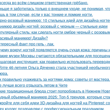
всегда во всём слишком ответственная грёбано.
ньше я заботилась только о внешнем уходе, не понимая, чт
шь в том случае, если у вас тонкие и ломкие ногти.
рно-розовый маникюр: 10 стильных идей для дизайна ногте
никюр дизайн ногтей: розовый с черным — стильные идеи
пулярный стиль: как сделать ногти омбре черный с розовы
асивый маникюр! Дизайн?
тересный факт про гель - лак.
чему вокруг ногтей появляется очень сухая кожа: причины
Какие музеи Москвы считаются обязательными для посещен
шаговая инструкция: как правильно использовать переводн
Ялте 46-летняя Ольга Дяченко стала участницей необычного
юра.
к правильно ухаживать за ногтями дома: советы от мастера.
е лучше всего отдыхать летом в Чите
кие традиционные блюда стоит попробовать в Нижнем Нов
дный объемный маникюр 2025: Топ-5 трендов, которые сто
кройте для себя идеи 3D-дизайна для ногтей на Pinterest: с
ех коллег поздравляю с профессиональным праздником.