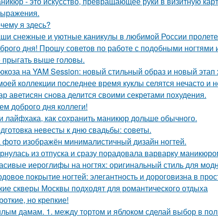
никюр - это искусство, превращающее руки в визитную карто
ыражения.
чему я здесь?
ши снежные и уютные каникулы в любимой России пролетел
брого дня! Прошу советов по работе с подобными ногтями и
 прыгать выше головы.
юкоза на YAM Session: новый стильный образ и новый этап 
моей коллекции последнее время куклы селятся нечасто и н
ар аветисян снова делится своими секретами похудения.
ем доброго дня коллеги!
и лайфхака, как сохранить маникюр дольше обычного.
дготовка невесты к дню свадьбы: советы.
 фото изображён минималистичный дизайн ногтей.
рнулась из отпуска и сразу порадовала варварку маникюро
асивые иероглифы на ногтях: оригинальный стиль для мод
довое покрытие ногтей: элегантность и дороговизна в прос
кие скверы Москвы подходят для романтического отдыха
роткие, но крепкие!
лым дамам. 1. между тортом и яблоком сделай выбор в пол