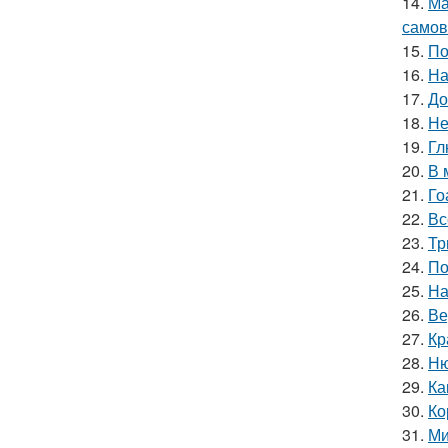
14.
Ма
самов
15.
По
16.
На
17.
До
18.
Не
19.
Гл
20.
В 
21.
Го
22.
Вс
23.
Тр
24.
По
25.
На
26.
Ве
27.
Кр
28.
Ню
29.
Ка
30.
Ко
31.
Ми