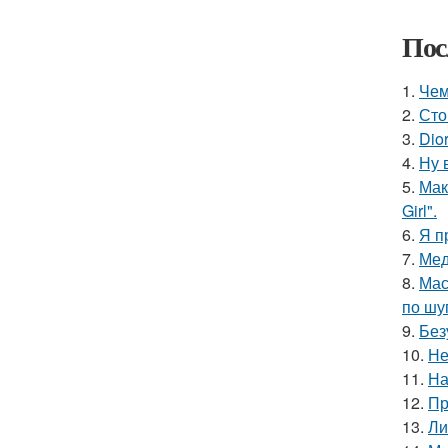
Пос
1.
Чем
2.
Сто
3.
Dio
4.
Ну 
5.
Мак
Girl".
6.
Я п
7.
Мед
8.
Мас
по шу
9.
Без
10.
Не
11.
На
12.
Пр
13.
Ли