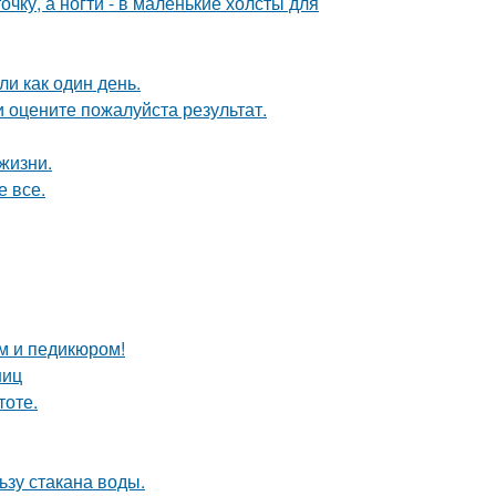
чку, а ногти - в маленькие холсты для
и как один день.
 оцените пожалуйста результат.
жизни.
е все.
м и педикюром!
ниц
тоте.
ьзу стакана воды.