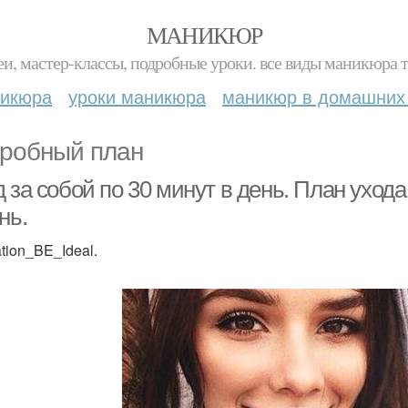
МАНИКЮР
и, мастер-классы, подробные уроки. все виды маникюра т
никюра
уроки маникюра
маникюр в домашних
робный план
 за собой по 30 минут в день. План ухода
нь.
ation_BE_Ideal.