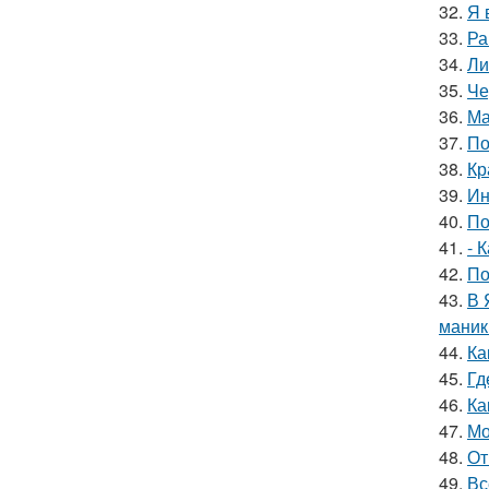
32.
Я 
33.
Ра
34.
Ли
35.
Че
36.
Ма
37.
По
38.
Кр
39.
Ин
40.
По
41.
- 
42.
По
43.
В 
маник
44.
Ка
45.
Гд
46.
Ка
47.
Мо
48.
От
49.
Вс