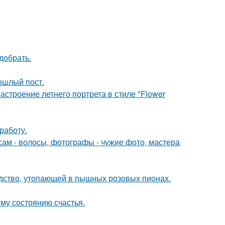
добрать.
рошлый пост.
строение летнего портрета в стиле "Flower
работу.
сам - волосы, фотографы - чужие фото, мастера
ство, утопающей в пышных розовых пионах.
ему состоянию счастья.