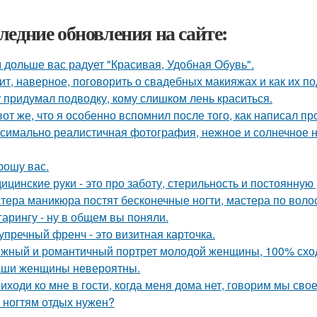
ледние обновления на сайте:
 дольше вас радует "Красивая, Удобная Обувь".
ит, наверное, поговорить о свадебных макияжах и как их по
r придумал подводку, кому слишком лень краситься.
вот же, что я особенно вспомнил после того, как написал п
симально реалистичная фотография, нежное и солнечное на
рошу вас.
ицинские руки - это про заботу, стерильность и постоянную 
тера маникюра постят бесконечные ногти, мастера по воло
гарингу - ну в общем вы поняли.
упречный френч - это визитная карточка.
жный и романтичный портрет молодой женщины, 100% сход
ши женщины невероятны.
иходи ко мне в гости, когда меня дома нет, говорим мы сво
 ногтям отдых нужен?