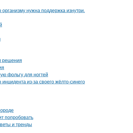
о организму нужна поддержка изнутри.
й
м
 и решения
ия
ую фольгу для ногтей
 инцидента из-за своего жёлто-синего
городе
ит попробовать
оветы и тренды