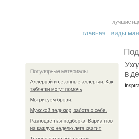
лучшие иде
главная
виды ма
Под
Уход
Популярные материалы
в де
Аллервэй и сезонные аллергии: Как
Inspir
таблетки могут помочь
Мы рисуем брови.
Мужской педикюр, забота о себе.
Разноцветная подборка. Вариантов
на каждую неделю лета хватит.
Темное пятно под ногтем.